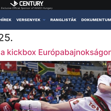
Exclusive Official Sponsor of WAKO Hungary
HÍREK
VERSENYEK
RANGLISTÁK
DOKUMENTU
25.
 a kickbox Európabajnokságo