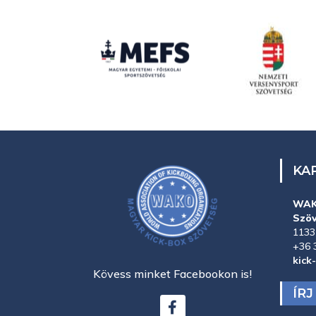
KA
WAK
Szö
1133
+36 
kick
Kövess minket Facebookon is!
ÍR