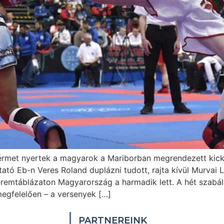
nzérmet nyertek a magyarok a Mariborban megrendezett kic
ató Eb-n Veres Roland duplázni tudott, rajta kívül Murvai 
éremtáblázaton Magyarország a harmadik lett. A hét szabá
gfelelően – a versenyek […]
PARTNEREINK