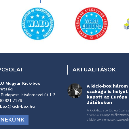
PCSOLAT
AKTUALITÁSOK
O Magyar Kick-box
A kick-box három
vetség
szakága is helyet
 Budapest, Istvánmezei út 1-3.
kapott az Európa
30 921 7176
Játékokon
-box@kick-box.hu
A kick-box sportág európai sz
a WAKO Europe tájékoztatás
J NEKÜNK
a kick-box nemcsak szerepeln