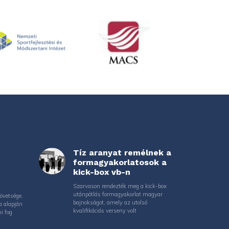
Tíz aranyat remélnek a
formagyakorlatosok a
kick-box vb-n
Szarvason rendezték meg a kick-box
utánpótlás formagyakorlat magyar
övetsége,
bajnokságot, amely az utolsó
a alapján
kvalifikációs verseny volt
i fog