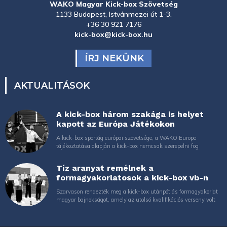
WAKO Magyar Kick-box Szövetség
1133 Budapest, Istvánmezei út 1-3.
+36 30 921 7176
kick-box@kick-box.hu
ÍRJ NEKÜNK
AKTUALITÁSOK
A kick-box három szakága is helyet
kapott az Európa Játékokon
A kick-box sportág európai szövetsége, a WAKO Europe
tájékoztatása alapján a kick-box nemcsak szerepelni fog
Tíz aranyat remélnek a
formagyakorlatosok a kick-box vb-n
Szarvason rendezték meg a kick-box utánpótlás formagyakorlat
magyar bajnokságot, amely az utolsó kvalifikációs verseny volt