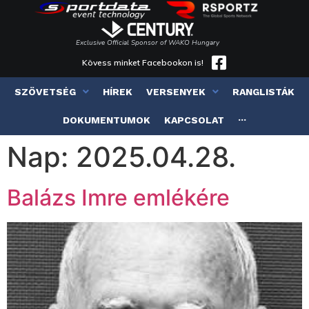
Exclusive Official Sponsor of WAKO Hungary
Kövess minket Facebookon is!
SZÖVETSÉG
HÍREK
VERSENYEK
RANGLISTÁK
DOKUMENTUMOK
KAPCSOLAT
···
Nap:
2025.04.28.
Balázs Imre emlékére