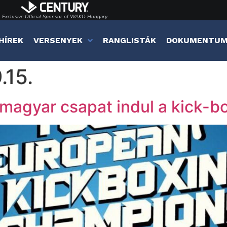
Exclusive Official Sponsor of WAKO Hungary
HÍREK
VERSENYEK
RANGLISTÁK
DOKUMENTU
.15.
magyar csapat indul a kick-b