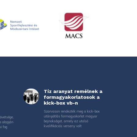
Tíz aranyat remélnek a
formagyakorlatosok a
kick-box vb-n
Szarvason rendezték meg a kick-box
utánpótlás formagyakorlat magyar
övetsége,
bajnokságot, amely az utolsó
a alapján
kvalifikációs verseny volt
i fog