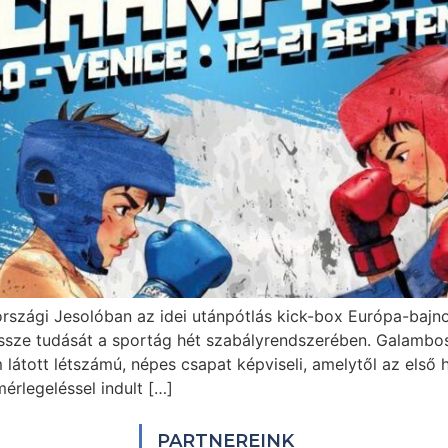
országi Jesolóban az idei utánpótlás kick-box Európa-bajn
i össze tudását a sportág hét szabályrendszerében. Galambo
látott létszámú, népes csapat képviseli, amelytől az első 
érlegeléssel indult […]
PARTNEREINK