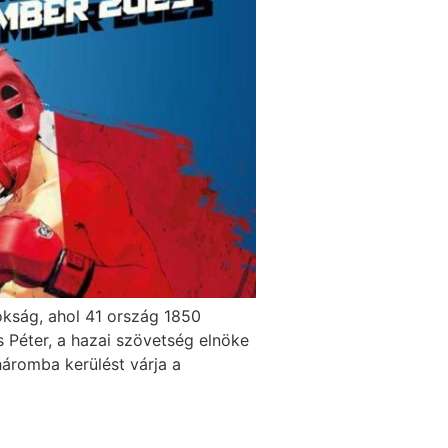
okság, ahol 41 ország 1850
s Péter, a hazai szövetség elnöke
háromba kerülést várja a