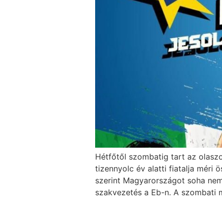
Hétfőtől szombatig tart az olasz
tizennyolc év alatti fiatalja mér
szerint Magyarországot soha nem 
szakvezetés a Eb-n. A szombati m