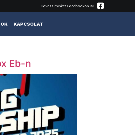
Kövess minket Facebookon is!
MOK
KAPCSOLAT
ox Eb-n