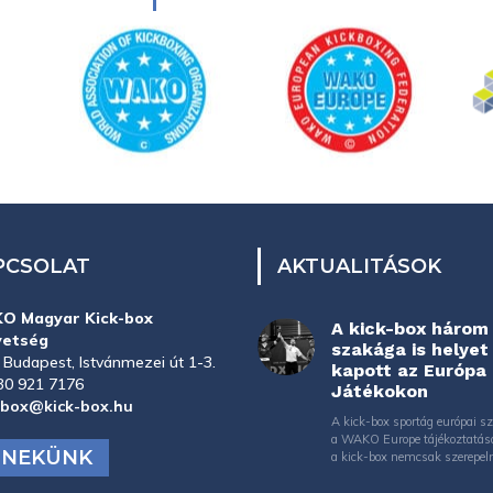
PCSOLAT
AKTUALITÁSOK
O Magyar Kick-box
A kick-box három
vetség
szakága is helyet
 Budapest, Istvánmezei út 1-3.
kapott az Európa
30 921 7176
Játékokon
-box@kick-box.hu
A kick-box sportág európai sz
a WAKO Europe tájékoztatás
J NEKÜNK
a kick-box nemcsak szerepeln