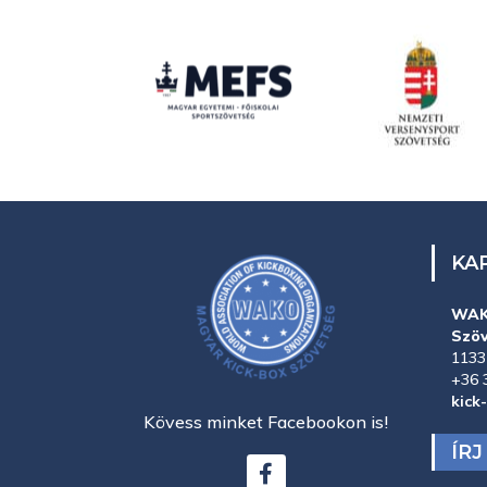
KA
WAK
Szö
1133
+36 
kick
Kövess minket Facebookon is!
ÍR