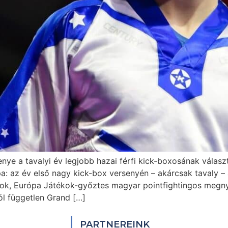
ye a tavalyi év legjobb hazai férfi kick-boxosának választ
 az év első nagy kick-box versenyén – akárcsak tavaly – ah
ok, Európa Játékok-győztes magyar pointfightingos megnye
ól független Grand […]
PARTNEREINK