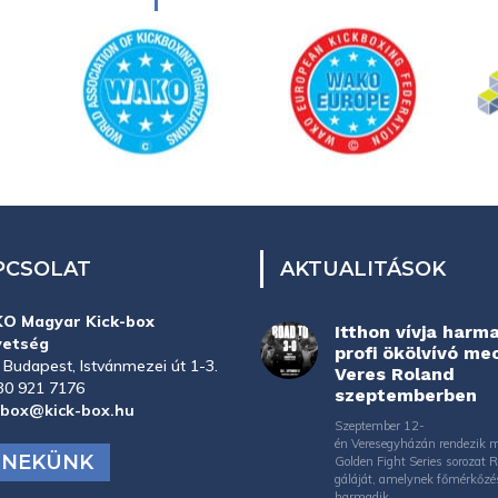
PCSOLAT
AKTUALITÁSOK
O Magyar Kick-box
Itthon vívja harm
vetség
profi ökölvívó me
 Budapest, Istvánmezei út 1-3.
Veres Roland
30 921 7176
szeptemberben
-box@kick-box.hu
Szeptember 12-
én Veresegyházán rendezik 
J NEKÜNK
Golden Fight Series sorozat 
gáláját, amelynek főmérkőzé
harmadik