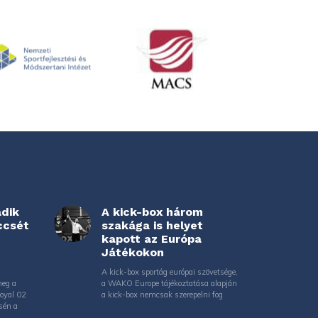
adik
A kick-box három
ccsét
szakága is helyet
kapott az Európa
Játékokon
A kick-box sportág európai szövetsége,
meg a
a WAKO Europe tájékoztatása alapján
Royal 02
a kick-box nemcsak szerepelni fog
sén a