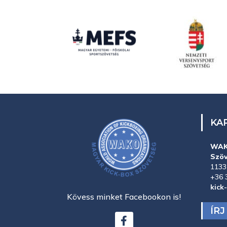
KA
WAK
Szö
1133
+36 
kick
Kövess minket Facebookon is!
ÍR