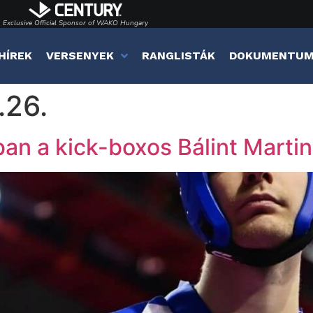
Exclusive Official Sponsor of WAKO Hungary
HÍREK
VERSENYEK
RANGLISTÁK
DOKUMENTU
.26.
ban a kick-boxos Bálint Martin