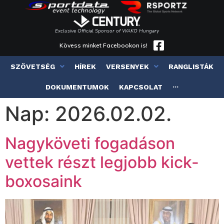
Exclusive Official Sponsor of WAKO Hungary
Kövess minket Facebookon is!
SZÖVETSÉG
HÍREK
VERSENYEK
RANGLISTÁK
DOKUMENTUMOK
KAPCSOLAT
···
Nap:
2026.02.02.
Nagyköveti fogadáson
vettek részt legjobb kick-
boxosaink