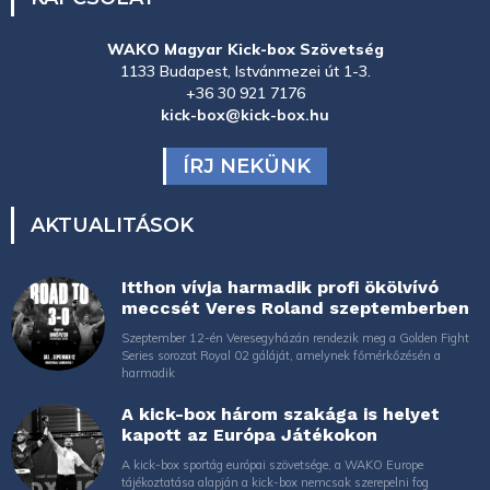
WAKO Magyar Kick-box Szövetség
1133 Budapest, Istvánmezei út 1-3.
+36 30 921 7176
kick-box@kick-box.hu
ÍRJ NEKÜNK
AKTUALITÁSOK
Itthon vívja harmadik profi ökölvívó
meccsét Veres Roland szeptemberben
Szeptember 12-én Veresegyházán rendezik meg a Golden Fight
Series sorozat Royal 02 gáláját, amelynek főmérkőzésén a
harmadik
A kick-box három szakága is helyet
kapott az Európa Játékokon
A kick-box sportág európai szövetsége, a WAKO Europe
tájékoztatása alapján a kick-box nemcsak szerepelni fog