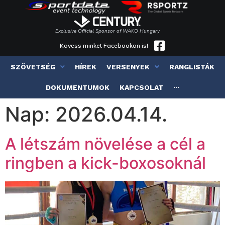
Exclusive Official Sponsor of WAKO Hungary
Kövess minket Facebookon is!
SZÖVETSÉG
HÍREK
VERSENYEK
RANGLISTÁK
DOKUMENTUMOK
KAPCSOLAT
···
Nap:
2026.04.14.
A létszám növelése a cél a
ringben a kick-boxosoknál