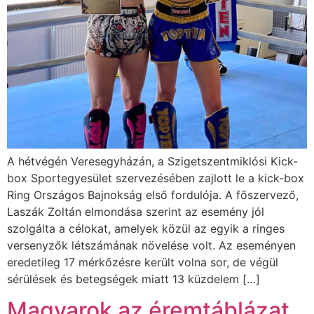
A hétvégén Veresegyházán, a Szigetszentmiklósi Kick-
box Sportegyesület szervezésében zajlott le a kick-box
Ring Országos Bajnokság első fordulója. A főszervező,
Laszák Zoltán elmondása szerint az esemény jól
szolgálta a célokat, amelyek közül az egyik a ringes
versenyzők létszámának növelése volt. Az eseményen
eredetileg 17 mérkőzésre került volna sor, de végül
sérülések és betegségek miatt 13 küzdelem […]
Magyarok az éremtáblázat