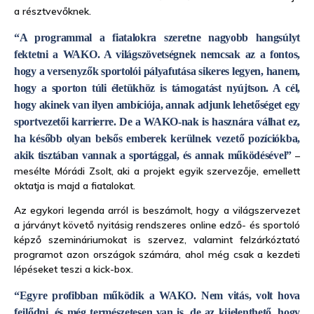
a résztvevőknek.
“A programmal a fiatalokra szeretne nagyobb hangsúlyt
fektetni a WAKO. A világszövetségnek nemcsak az a fontos,
hogy a versenyzők sportolói pályafutása sikeres legyen, hanem,
hogy a sporton túli életükhöz is támogatást nyújtson. A cél,
hogy akinek van ilyen ambíciója, annak adjunk lehetőséget egy
sportvezetői karrierre. De a WAKO-nak is hasznára válhat ez,
ha később olyan belsős emberek kerülnek vezető pozíciókba,
akik tisztában vannak a sportággal, és annak működésével”
–
mesélte Mórádi Zsolt, aki a projekt egyik szervezője, emellett
oktatja is majd a fiatalokat.
Az egykori legenda arról is beszámolt, hogy a világszervezet
a járványt követő nyitásig rendszeres online edző- és sportoló
képző szemináriumokat is szervez, valamint felzárkóztató
programot azon országok számára, ahol még csak a kezdeti
lépéseket teszi a kick-box.
“Egyre profibban működik a WAKO. Nem vitás, volt hova
fejlődni, és még természetesen van is, de az kijelenthető, hogy