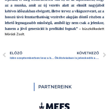
az a munka, amit az új vezetés alatt az elmúlt nagyjából
kétéves időszakban elvégzett, illetve tervez a világszervezet, az a
hosszú távú fenntarthatóság vezérelve alapján döntő részben a
lehető legmagasabb minőségű, amiből így nem csak a jelenkor,
hanem a jövő generációi is profitálni fognak”
– büszkélkedett
Mórádi Zsolt.
ELŐZŐ
KÖVETKEZŐ
Idén szeptemberben lesz a budapesti kick-box világkupa
Ökölvívásban is jeleskedik a fiatal kick-boxos klasszis
PARTNEREINK