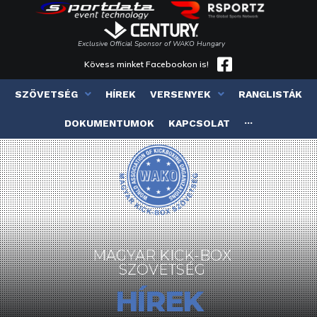
Exclusive Official Sponsor of WAKO Hungary
Kövess minket Facebookon is!
SZÖVETSÉG
HÍREK
VERSENYEK
RANGLISTÁK
DOKUMENTUMOK
KAPCSOLAT
···
MAGYAR KICK-BOX
SZÖVETSÉG
HÍREK