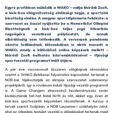
Egyre profibban működik a WAKO – vallja Mórádi Zsolt,
a kick-box világszövetség elnökségi tagja, a sportolói
bizottság elnöke. A magyar sportdiplomata felidézte: a
szervezet az ősszel nyújtotta be a Nemzetközi Olimpiai
Bizottságnak a kick-box teljes jogú ötkarikás
tagságára vonatkozó pályázatát, de annak
elbírálásáig sem tétlenkedik. A versenyek pandémia
okozta leállásának időszakában is aktív maradt a
WAKO, amely a különböző online képzések mellett –
Mórádi Zsolt hathatós közreműködésével – ifjúsági
sportvezetői programot indít útjára.
A pár éve visszavonult tízszeres világbajnok elmondása
szerint a WAKO illetékesei folyamatos kapcsolatot tartanak a
NOB-bal, tájékoztatják az olimpiai szervezetet valamennyi
projektjükről, így a rövidesen induló ifjúsági vezetői programról
is. A Game Changers elnevezésű kezdeményezés során
kiválasztanak hat-hat fiatal férfit és nőt, akiket egy éven át
kick-box sportvezetői képzésben részesítenek. A kurzus a
tervek szerint Svájcban, a NOB Lausanne-i székhelyén zárul,
ahol az ötkarikás testület vezetői is előadásokat tartanak majd