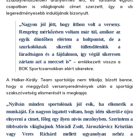
csapatban is világbajnoki címet szerzett, így a vb
legeredményesebb indulójának bizonyult.
„Nagyon jól jött, hogy itthon volt a verseny.
Rengeteg mérkőzésen voltam már túl, amikor az
egyik döntőben elértem a holtpontot, de a
szurkolóknak sikerült túllendíteniük a
fáradtságon és a fájdalmon, így végül sikeresen
zártam azt a meccset is”
– emlékezett vissza a
BOK Sportcsarnokban elért sikerekre.
A Halker-Király Team sportolója nem titkolja, bízott benne,
hogy a meggyőző versenyeredmények után a sportági
szakszövetség elismerését is megkapja.
„Nyilván minden sportolónak jól esik, ha elismerik a
munkáját. Én nagyon izgatott voltam, hogy idén sikerül-e újra
elnyerni a címet, főleg egy ilyen nívós mezőnyben. Szerintem a
többszörös világbajnok Mórádi Zsolt, Jároszkievicz Krisztián
vagy Veres Richárd mellett ugyanolyan nehéz a