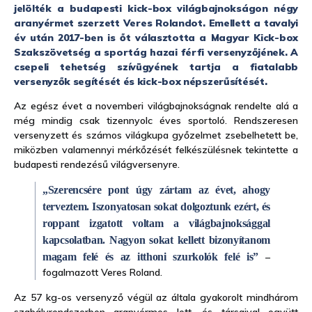
jelölték a budapesti kick-box világbajnokságon négy
aranyérmet szerzett Veres Rolandot. Emellett a tavalyi
év után 2017-ben is őt választotta a Magyar Kick-box
Szakszövetség a sportág hazai férfi versenyzőjének. A
csepeli tehetség szívügyének tartja a fiatalabb
versenyzők segítését és kick-box népszerűsítését.
Az egész évet a novemberi világbajnokságnak rendelte alá a
még mindig csak tizennyolc éves sportoló. Rendszeresen
versenyzett és számos világkupa győzelmet zsebelhetett be,
miközben valamennyi mérkőzését felkészülésnek tekintette a
budapesti rendezésű világversenyre.
„Szerencsére pont úgy zártam az évet, ahogy
terveztem. Iszonyatosan sokat dolgoztunk ezért, és
roppant izgatott voltam a világbajnoksággal
kapcsolatban. Nagyon sokat kellett bizonyítanom
magam felé és az itthoni szurkolók felé is”
–
fogalmazott Veres Roland.
Az 57 kg-os versenyző végül az általa gyakorolt mindhárom
szabályrendszerben aranyérmes lett, és társaival együtt