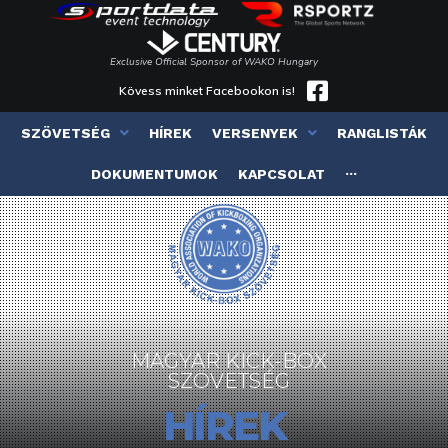
Exclusive Official Sponsor of WAKO Hungary
Kövess minket Facebookon is!
SZÖVETSÉG
HÍREK
VERSENYEK
RANGLISTÁK
DOKUMENTUMOK
KAPCSOLAT
···
MAGYAR KICK-BOX
SZÖVETSÉG
HÍREK