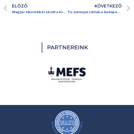
ELŐZŐ
KÖVETKEZŐ
Magyar sikerekkel zárult a kickbox vb Budapesten
Tíz arannyal zártuk a budapesti kickbox világkupát
PARTNEREINK