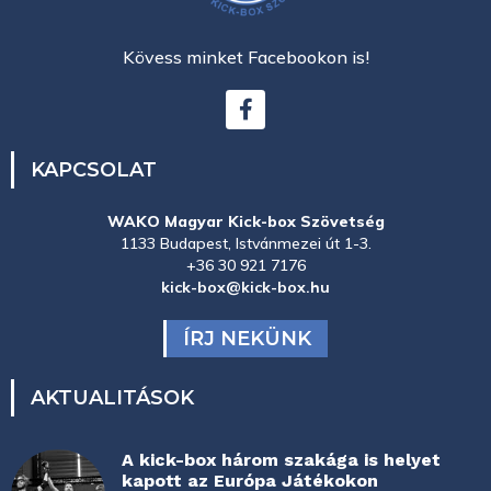
Kövess minket Facebookon is!
KAPCSOLAT
WAKO Magyar Kick-box Szövetség
1133 Budapest, Istvánmezei út 1-3.
+36 30 921 7176
kick-box@kick-box.hu
ÍRJ NEKÜNK
AKTUALITÁSOK
A kick-box három szakága is helyet
kapott az Európa Játékokon