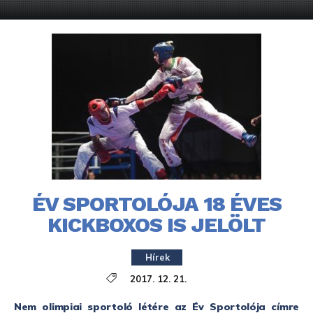
ÉV SPORTOLÓJA 18 ÉVES
KICKBOXOS IS JELÖLT
Hírek
2017. 12. 21.
Nem olimpiai sportoló létére az Év Sportolója címre