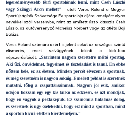
legeredményesebb férfi sportolónak lenni, mint Cseh László
vagy Szilágyi Áron mellett”
– utalt Veres Roland a Magyar
Sportújságírók Szövetsége Év sportolója díjára, amelyért olyan
nevekkel száll versenybe, mint az említett úszó klasszis Cseh
László, az autóversenyző Michelisz Norbert vagy az atléta Baji
Balázs.
Veres Roland számára azért is jelent sokat az országos szintű
elismerés, mert szívügyének tekinti a kick-box
népszerűsítését.
„Szerintem nagyon szeretetre méltó sportág.
Aki űzi, önvédelmet, fegyelmet és tiszteladást is tanul. Én ebbe
nőttem bele, ez az életem. Minden percét élvezem a sportnak,
és még szeretném is nagyon sokáig. Emellett példát is szeretnék
mutatni, főleg a csapattársaimnak. Nagyon jól esik, amikor
odajön hozzám egy-egy kis lurkó az edzésen, és azt mondják,
hogy én vagyok a példaképük. Ez számomra hatalmas dolog,
és szeretnék is úgy cselekedni, hogy ezt mind a sportban, mind
a sporton kívüli életben kiérdemeljem.”