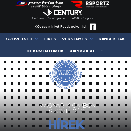
Exclusive Official Sponsor of WAKO Hungary
Kövess minket Facebookon is!
SZÖVETSÉG
HÍREK
VERSENYEK
RANGLISTÁK
DOKUMENTUMOK
KAPCSOLAT
···
MAGYAR KICK-BOX
SZÖVETSÉG
HÍREK