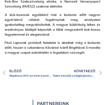
Kick-Box Szakszövetség elnöke, a Nemzeti Versenysport
Szövetség (NVESZ) szakmai alelnöke.
A kick-boxosok egyébként már a kiutazás előtt nagyon
egyértelmű célokat fogalmaztak meg, amelyeket
gyakorlatilag megvalósítottak. A magyar küldöttség lelkes és
eredményes blokkját képezték a tőlük megszokott kick-boxos
fegyelemmel és eleganciával.
Fésű Lajosnak protokoll feladatai is akadtak még a kiutazás
előtt, hiszen a szkanderos Kőváriné Ivánfi Brigittával ő mondta
a magyar csapat eskütételén a fogadalom szövegét.
ELŐZŐ
KÖVETKEZŐ
Majdnem 300-an kick-boxoltak Nádudvaron
Tatán készült a világbajnokságra a kick-box válogatott
PARTNEREINK