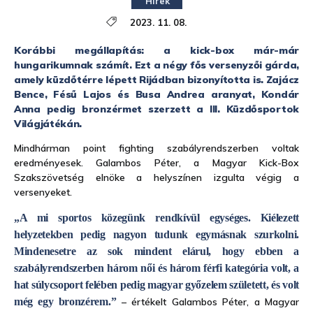
Hírek
2023. 11. 08.
Korábbi megállapítás: a kick-box már-már
hungarikumnak számít. Ezt a négy fős versenyzői gárda,
amely küzdőtérre lépett Rijádban bizonyította is. Zajácz
Bence, Fésű Lajos és Busa Andrea aranyat, Kondár
Anna pedig bronzérmet szerzett a III. Küzdősportok
Világjátékán.
Mindhárman point fighting szabályrendszerben voltak
eredményesek. Galambos Péter, a Magyar Kick-Box
Szakszövetség elnöke a helyszínen izgulta végig a
versenyeket.
„A mi sportos közegünk rendkívül egységes. Kiélezett
helyzetekben pedig nagyon tudunk egymásnak szurkolni.
Mindenesetre az sok mindent elárul, hogy ebben a
szabályrendszerben három női és három férfi kategória volt, a
hat súlycsoport felében pedig magyar győzelem született, és volt
még egy bronzérem.”
– értékelt Galambos Péter, a Magyar