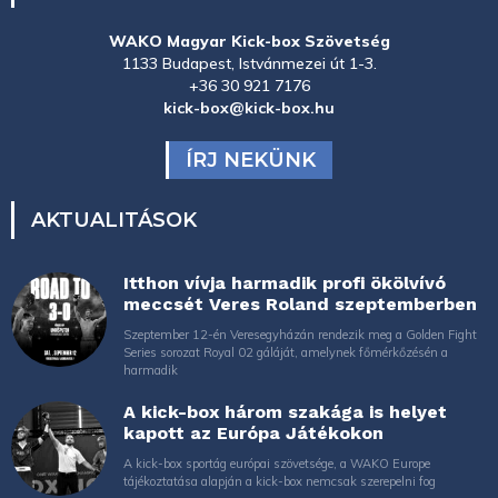
WAKO Magyar Kick-box Szövetség
1133 Budapest, Istvánmezei út 1-3.
+36 30 921 7176
kick-box@kick-box.hu
ÍRJ NEKÜNK
AKTUALITÁSOK
Itthon vívja harmadik profi ökölvívó
meccsét Veres Roland szeptemberben
Szeptember 12-én Veresegyházán rendezik meg a Golden Fight
Series sorozat Royal 02 gáláját, amelynek főmérkőzésén a
harmadik
A kick-box három szakága is helyet
kapott az Európa Játékokon
A kick-box sportág európai szövetsége, a WAKO Europe
tájékoztatása alapján a kick-box nemcsak szerepelni fog