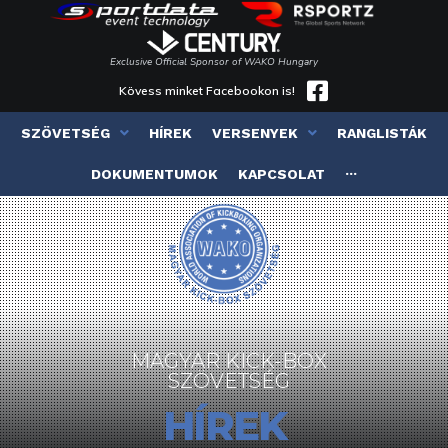
Exclusive Official Sponsor of WAKO Hungary
Kövess minket Facebookon is!
SZÖVETSÉG
HÍREK
VERSENYEK
RANGLISTÁK
DOKUMENTUMOK
KAPCSOLAT
···
MAGYAR KICK-BOX
SZÖVETSÉG
HÍREK