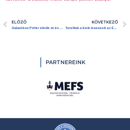
ELŐZŐ
KÖVETKEZŐ
Galambos Péter elnök úr és az Elnökség köszönő üzenete
Taroltak a kick-boxosok az Egyetemi Európa-bajnokságon
PARTNEREINK