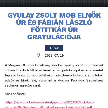
GYULAY ZSOLT MOB ELNÖK
ÚR ÉS FÁBIÁN LÁSZLÓ
FŐTITKÁR ÚR
GRATULÁCIÓJA
Hírek
2023. 07. 19.
A Magyar Olimpiai Bizottság elnöke, Gyulay Zsolt úr, valamint
Fábián László főtitkár úr levélben is gratulációját és köszönetét
fejezte ki az Európa Játékokon résztvevő kick-box sportolók,
edzők és bírók felé, valamint a Magyar Kick-box Szövetség
szakmai munkája iránt.
Köszönőlevél:
https://kick-box.hu/wp-content/uploads/2023/07/Kick-box-
szov_MOB-Gratulacio_-Krakko-Europa-Jatekok-2023.pdf