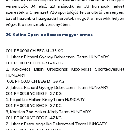
versenyzők 34 első, 29 második és 38 harmadik helyet
szereztek a 9 nemzet 726 sportolóját felvonultató versenyen.
Ezzel hazánk a házigazda horvátok mögött a második helyen
végzett a nemzetek versenyében.
26. Kutina Open, az összes magyar érmes:
001 PF 0006 CH BEG M -33 KG
1. Juhasz Richard Gyorgy Debreczeni Team HUNGARY
001 PF 0007 CH BEG M -36 KG
1. Kokavecz Milan Oroszlanok Kick-boksz Sportegyesulet
HUNGARY
001 PF 0007 CH BEG M -36 KG
2. Juhasz Richard Gyorgy Debreczeni Team HUNGARY
001 PF 0028 YC BEG F -37 KG
1. Kispal Lia Halker-KiralyTeam HUNGARY
001 PF 0028 YC BEG F -37 KG
3, Koczian Zoe Halker-KiralyTeam HUNGARY
001 PF 0030 YC BEG F -47 KG
2. Juhasz Petra Angelika Debreczeni Team HUNGARY