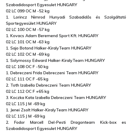
Szabadidosport Egyesulet HUNGARY
02 LC 099 OC M -52 kg
1. Lorincz Nimrod Hunyadi Szabadidős és Szolgáltató
Sportegyesület HUNGARY
02 LC 100 OC M -57 kg
1. Kovacs Adam Beremend Sport Kft. HUNGARY
02 LC 101 OC M -63 kg
1. Sajo Botond Halker-KiralyTeam HUNGARY
02 LC 102 OC M -69 kg
1. Solymossy Edward Halker-KiralyTeam HUNGARY
02 LC 108 OC F -50 kg
1. Debreczeni Frida Debreczeni Team HUNGARY
02 LC 111 OC F -65 kg
2. Toth Izabella Debreczeni Team HUNGARY
02 LC 112 OC F +65 kg
3. Koczka Kata Izabella Debreczeni Team HUNGARY
02 LC 115 J M -69 kg
1. Jenei Zsolt Halker-KiralyTeam HUNGARY
02 LC 115 J M -69 kg
2. Fodor Marcell Del-Pesti Dragonteam Kick-box es
Szabadidosport Egyesulet HUNGARY