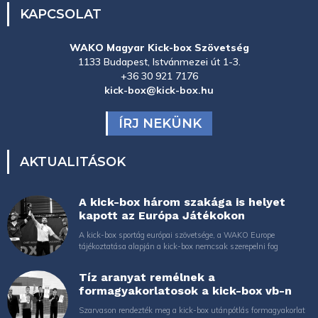
KAPCSOLAT
WAKO Magyar Kick-box Szövetség
1133 Budapest, Istvánmezei út 1-3.
+36 30 921 7176
kick-box@kick-box.hu
ÍRJ NEKÜNK
AKTUALITÁSOK
A kick-box három szakága is helyet
kapott az Európa Játékokon
A kick-box sportág európai szövetsége, a WAKO Europe
tájékoztatása alapján a kick-box nemcsak szerepelni fog
Tíz aranyat remélnek a
formagyakorlatosok a kick-box vb-n
Szarvason rendezték meg a kick-box utánpótlás formagyakorlat