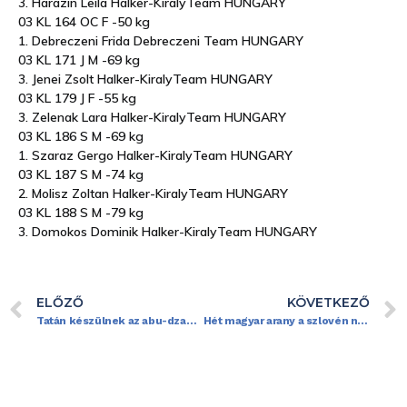
3. Harazin Leila Halker-KiralyTeam HUNGARY
03 KL 164 OC F -50 kg
1. Debreczeni Frida Debreczeni Team HUNGARY
03 KL 171 J M -69 kg
3. Jenei Zsolt Halker-KiralyTeam HUNGARY
03 KL 179 J F -55 kg
3. Zelenak Lara Halker-KiralyTeam HUNGARY
03 KL 186 S M -69 kg
1. Szaraz Gergo Halker-KiralyTeam HUNGARY
03 KL 187 S M -74 kg
2. Molisz Zoltan Halker-KiralyTeam HUNGARY
03 KL 188 S M -79 kg
3. Domokos Dominik Halker-KiralyTeam HUNGARY
ELŐZŐ
KÖVETKEZŐ
Tatán készülnek az abu-dzabii világbajnokságra a kick-boxosok
Hét magyar arany a szlovén nyílt kick-box bajnokságon