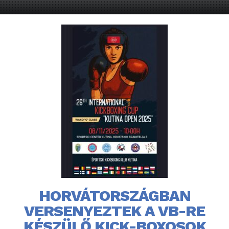
HORVÁTORSZÁGBAN
VERSENYEZTEK A VB-RE
KÉSZÜLŐ KICK-BOXOSOK