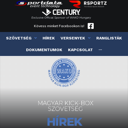
Exclusive Official Sponsor of WAKO Hungary
Kövess minket Facebookon is!
SZÖVETSÉG
HÍREK
VERSENYEK
RANGLISTÁK
DOKUMENTUMOK
KAPCSOLAT
···
MAGYAR KICK-BOX
SZÖVETSÉG
HÍREK