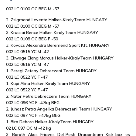
002 LC 0100 OC BEG M -57
2. Zsigmond Levente Halker-KiralyTeam HUNGARY
002 LC 0100 OC BEG M -57
3. Krucsai Bence Halker-KiralyTeam HUNGARY
002 LC 0108 OC BEG F -50
3. Kovacs Alexandra Beremend Sport Kft. HUNGARY
002 LC 0515 YC M -42
3. Ekwoge Elong Marcus Halker-KiralyTeam HUNGARY
002 LC 0516 YC M -47
1. Peregi Zeteny Debreczeni Team HUNGARY
002 LC 0522 YC F -47
1. Kupi Alina Halker-KiralyTeam HUNGARY
002 LC 0522 YC F -47
2. Nator Petra Debreczeni Team HUNGARY
002 LC 096 YC F -47kg BEG
2. Juhasz Petra Angelika Debreczeni Team HUNGARY
002 LC 097 YC F +47kg BEG
1. Biro Debora Halker-KiralyTeam HUNGARY
02 LC 097 OC M -42 kg
3. Barath Akos Frigyes Del-Pesti Dragonteam Kick-box es