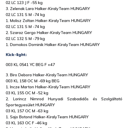
02 LC 123 J F -55 kg
3. Zelenak Lara Halker-KiralyTeam HUNGARY
02 LC 131 S M -74 kg
1. Molisz Zoltan Halker-KiralyTeam HUNGARY
02 LC 131 S M -74 kg
2. Szaraz Gergo Halker-KiralyTeam HUNGARY
02 LC 132 S M -79 kg
1. Domokos Dominik Halker-KiralyTeam HUNGARY
Kick-light:
003 KL 0541 YC BEG F +47
3. Biro Debora Halker-KiralyTeam HUNGARY
003 KL 158 OC M -69 kg BEG
1. Incze Marton Halker-KiralyTeam HUNGARY
03 KL 155 OC M -52 kg
2. Lorincz Nimrod Hunyadi Szabadidős és Szolgáltató
Sportegyesület HUNGARY
03 KL 157 OC M -63 kg
1. Sajo Botond Halker-KiralyTeam HUNGARY
03 KL 163 OC F -46 kg