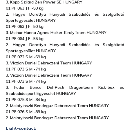
3. Kopp Szilard Zen Power SE HUNGARY
01 PF 063 J F -50 kg
2. Hagyo Dorottya Hunyadi Szabadidős és Szolgáltató
Sportegyesület HUNGARY
01 PF 063 J F -50 kg
3. Molnar Hanna Agnes Halker-KiralyTeam HUNGARY
01 PF 064 J F -55 kg
2. Hagyo Dorottya Hunyadi Szabadidős és Szolgáltató
Sportegyesület HUNGARY
01 PF 072 S M -69 kg
3. Viczian Daniel Debreczeni Team HUNGARY
01 PF 073 S M -74 kg
3. Viczian Daniel Debreczeni Team HUNGARY
01 PF 073 S M -74 kg
3. Fodor Bence Del-Pesti Dragonteam Kick-box es
Szabadidosport Egyesulet HUNGARY
01 PF 075 S M -84 kg
2. Malatyinszki Bendeguz Debreczeni Team HUNGARY
01 PF 076 S M -89 kg
2. Malatyinszki Bendeguz Debreczeni Team HUNGARY
Light-contact: