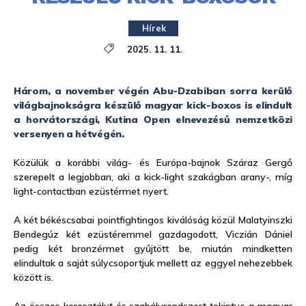
Hírek
2025. 11. 11.
Három, a november végén Abu-Dzabiban sorra kerülő
világbajnokságra készülő magyar kick-boxos is elindult
a horvátországi, Kutina Open elnevezésű nemzetközi
versenyen a hétvégén.
Közülük a korábbi világ- és Európa-bajnok Száraz Gergő
szerepelt a legjobban, aki a kick-light szakágban arany-, míg
light-contactban ezüstérmet nyert.
A két békéscsabai pointfightingos kiválóság közül Malatyinszki
Bendegúz két ezüstéremmel gazdagodott, Viczián Dániel
pedig két bronzérmet gyűjtött be, miután mindketten
elindultak a saját súlycsoportjuk mellett az eggyel nehezebbek
között is.
Az összes korosztályt és szabályrendszert tekintve a magyar