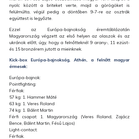
nyolc között a briteket verte, majd a görögöket is
felülmúlta, végül pedig a döntőben 9-7-re az osztrák
együttest is legyőzte.
Ezzel az Európa-bajnokság éremtáblázatán
Magyarország végzett az első helyen az olaszok és az
ukránok előtt, úgy, hogy a felnőtteknél 9 arany-, 11 ezüst-
és 15 bronzérem jutott a mieinknek.
Kick-box Európa-bajnokság, Athén, a felnőtt magyar
érmesek:
Európa-bajnok:
Pointfighting:
Férfiak:
57 kg: 1. Hammer Máté
63 kg: 1. Veres Roland
74 kg: 1. Bálint Martin
Férfi csapat: 1. Magyarország (Veres Roland, Zajácz
Bence, Bálint Martin, Fésű Lajos)
Light-contact:
Férfiak.