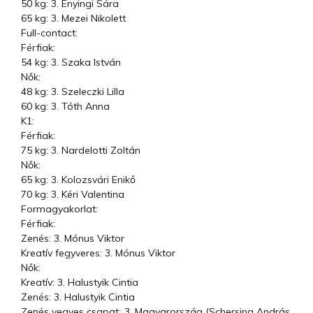
50 kg: 3. Enyingi Sára
65 kg: 3. Mezei Nikolett
Full-contact:
Férfiak:
54 kg: 3. Szaka István
Nők:
48 kg: 3. Szeleczki Lilla
60 kg: 3. Tóth Anna
K1:
Férfiak:
75 kg: 3. Nardelotti Zoltán
Nők:
65 kg: 3. Kolozsvári Enikő
70 kg: 3. Kéri Valentina
Formagyakorlat:
Férfiak:
Zenés: 3. Mónus Viktor
Kreatív fegyveres: 3. Mónus Viktor
Nők:
Kreatív: 3. Halustyik Cintia
Zenés: 3. Halustyik Cintia
Zenés vegyes csapat: 3. Magyarország (Schersing András,