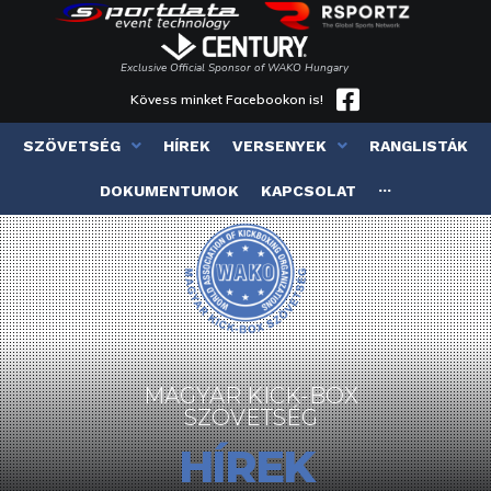
Exclusive Official Sponsor of WAKO Hungary
Kövess minket Facebookon is!
SZÖVETSÉG
HÍREK
VERSENYEK
RANGLISTÁK
DOKUMENTUMOK
KAPCSOLAT
···
MAGYAR KICK-BOX
SZÖVETSÉG
HÍREK