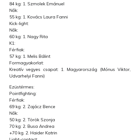
84 kg: 1. Szmolek Emánuel
Nők:
55 kg: 1. Kovács Laura Fanni
Kick-light:
Nők:
60 kg: 1. Nagy Rita
K1:
Férfiak:
57 kg: 1. Melis Bálint
Formagyakorlat:
Kreatív vegyes csapat: 1. Magyarország (Mónus Viktor,
Udvarhelyi Fanni)
Ezüstérmes:
Pointfighting:
Férfiak:
69 kg: 2. Zajácz Bence
Nők:
50 kg: 2. Török Szonja
70 kg: 2. Busa Andrea
+70 kg. 2. Haider Katrin
Light-contact: