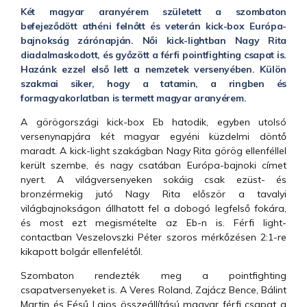
Két magyar aranyérem született a szombaton
befejeződött athéni felnőtt és veterán kick-box Európa-
bajnokság zárónapján. Női kick-lightban Nagy Rita
diadalmaskodott, és győzött a férfi pointfighting csapat is.
Hazánk ezzel első lett a nemzetek versenyében. Külön
szakmai siker, hogy a tatamin, a ringben és
formagyakorlatban is termett magyar aranyérem.
A görögországi kick-box Eb hatodik, egyben utolsó
versenynapjára két magyar egyéni küzdelmi döntő
maradt. A kick-light szakágban Nagy Rita görög ellenféllel
került szembe, és nagy csatában Európa-bajnoki címet
nyert. A világversenyeken sokáig csak ezüst- és
bronzérmekig jutó Nagy Rita először a tavalyi
világbajnokságon állhatott fel a dobogó legfelső fokára,
és most ezt megismételte az Eb-n is. Férfi light-
contactban Veszelovszki Péter szoros mérkőzésen 2:1-re
kikapott bolgár ellenfelétől.
Szombaton rendezték meg a pointfighting
csapatversenyeket is. A Veres Roland, Zajácz Bence, Bálint
Martin és Fésű Lajos összeállítású magyar férfi csapat a