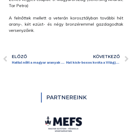
Tar Petra)
A felnőttek mellett a veterán korosztályban további hét
arany-, két ezüst- és négy bronzéremmel gazdagodtak
versenyzőink.
ELŐZŐ
KÖVETKEZŐ
Hattal nőtt a magyar aranyak száma a kick-box Eb-n
Hat kick-boxos kvóta a Világjátékokra
PARTNEREINK