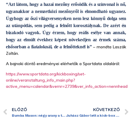
“Azt látom, hogy a hazai mezőny erősödik és a színvonal is nő,
ugyanakkor a nemzetközi mezőnyről is elmondható ugyanez.
Úgyhogy az őszi világversenyeken nem lesz könnyű dolga sem
az utánpótlás, sem pedig a felnőtt korosztálynak. De azért én
bizakodó vagyok. Úgy érzem, hogy reális esélye van annak,
hogy az elmúlt évekhez képest növekedjen az érmek száma,
elsősorban a fiataloknál, de a felnőtteknél is”
– mondta Laszák
Zoltán.
A bajnoki döntő eredményei elérhetők a Sportdata oldaláról:
https://www.sportdata.org/kickboxing/set-
online/veranstaltung_info_main.php?
active_menu=calendar&vernr=2739&ver_info_action=nennhead
ELŐZŐ
KÖVETKEZŐ
Bumba Mason: négy arany a törökországi kick-box világkupán
Juhász Gábor lett a kick-box szövetség új elnöke