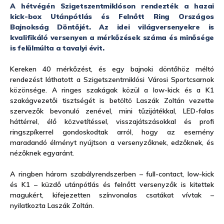
A hétvégén Szigetszentmiklóson rendezték a hazai
kick-box Utánpótlás és Felnőtt Ring Országos
Bajnokság Döntőjét. Az idei világversenyekre is
kvalifikáló versenyen a mérkőzések száma és minősége
is felülmúlta a tavalyi évit.
Kereken 40 mérkőzést, és egy bajnoki döntőhöz méltó
rendezést láthatott a Szigetszentmiklósi Városi Sportcsarnok
közönsége. A ringes szakágak közül a low-kick és a K1
szakágvezetői tisztségét is betöltö Laszák Zoltán vezette
szervezők bevonuló zenével, mini tűzijátékkal, LED-falas
háttérrel, élő közvetítéssel, visszajátszásokkal és profi
ringszpíkerrel gondoskodtak arról, hogy az esemény
maradandó élményt nyújtson a versenyzőknek, edzőknek, és
nézőknek egyaránt.
A ringben három szabályrendszerben – full-contact, low-kick
és K1 – küzdő utánpótlás és felnőtt versenyzők is kitettek
magukért, kifejezetten színvonalas csatákat vívtak –
nyilatkozta Laszák Zoltán.