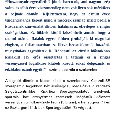
“Huszonnyolc egyesületből jöttek harcosok, ami nagyon szép
szám, és több évre visszamenőleg nem volt ilyen sok mérkőzés
a bajnoki döntőn. Kijelenthetem, hogy az elmúlt évek
tendenciájához képest mind a meccsek számát, mind pedig a
küzdelmek színvonalát illetően hatalmas az előrelépés a ringes
szakágakban. Ez többek között köszönhető annak, hogy a
tatami után a fiatalok egyre többen próbálják ki magukat
ringben, a full-contactban is, illetve becsatlakoztak hozzánk
muaythai-os egyesületek is. Ráadásul az elmúlt időszakban
kialakult egy erős összetartás a tatamis és a ringes
versenyzéssel foglalkozó klubok között, sokat dolgozunk és
edzőtáborozunk együtt”
– számolt be róla a szakember.
A bajnoki döntőn a klubok közül a szombathelyi Controll SE
szerepelt a legjobban hét elsőséggel, megelőzve a rendező
Szigetszentmiklósi Kick-box Sportegyesületet, amelynek
sportolói hat aranyérmet szereztek. Mögöttük kiélezett
versenyben a Halker-KirályTeam (5 arany), a Pénzügyőr (4) és
az Esztergomi Kick-box Sportegyesület (3) végzett.