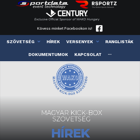
Exclusive Official Sponsor of WAKO Hungary
Kövess minket Facebookon is!
SZÖVETSÉG
HÍREK
VERSENYEK
RANGLISTÁK
DOKUMENTUMOK
KAPCSOLAT
···
MAGYAR KICK-BOX
SZÖVETSÉG
HÍREK