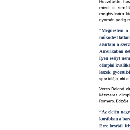
Hozzátette: hos
mivel a remélt
meghívására ki
nyomán pedig má
“Megnéztem a k
működést láttam,
aláírtam a szer
Amerikában deb
ilyen esélyt ne
olimpiai kvalif
leszek, gyorsul
sportolója, aki 
Veres Roland el
kétszeres olimp
Romero. Edzője 
“Az elején nagy
korábban a bará
Erre besétál, fe