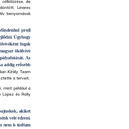
 célkitűzése, de
öntött, Linares
itív benyomások
.
Mindenhol profi
fejlődni. Úgyhogy
ölvívóként fogok
magyar ökölvívó
pályafutását. Az
ha addig erősebb
lker-Király Team
tette a terveit.
, mint például a
o Lopez és Rolly
.
bajnokok, akiket
énk vele edzeni.
jén nem is tudtam