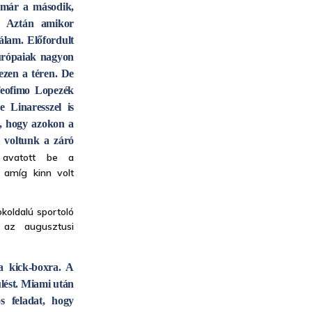
 már a második,
i. Aztán amikor
álam. Előfordult
európaiak nagyon
ezen a téren. De
Teofimo Lopezék
 Linaresszel is
v, hogy azokon a
i voltunk a záró
vatott be a
, amíg kinn volt
koldalú sportoló
 az augusztusi
a kick-boxra. A
ülést. Miami után
 feladat, hogy