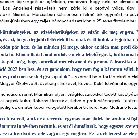
szasan töprengett az ajánlaton, mondván, hogy neki az olimpia a
 Los Angeles-i részvételt nem zárja ki a profivá válás, úgy d
utazik Miamiba. Márciusban kölcsönösen felmérték egymást, a poz
jus-júniusban egy teljes hónapot edzett kinn a 25 éves fiatalember
örülményeket, az edzéslehetőségeket, az edzőt, ők meg engem. 
 és azt, hogy a legjobb feltételek itt vannak és itt tudok a legjobban 
ződést pár hete, és ha minden jól megy, akkor az idén már profi ök
ütálni. Elmondhatatlanul örülök ennek a lehetőségnek, tudtommal 
m kapott még, hogy amerikai menedzsment és promóció irányítsa a 
káció 2027-ben lesz, és azt gondolom, hogy nem fog a káromra válni, 
ok és profi meccsekkel gyarapodok”
– számolt be a történtekről a Ha
a Magyar Ökölvívó Szövetség elnökével, Kovács Kokó Istvánnal is egyez
mondása szerint Miamiban olyan világklasszisokkal tudott kesztyűzni
iai bajnok kubai Robeisy Ramirez, illetve a profi világbajnok Teofim
pedig az amatőr kubai válogatott korábbi trénere, Raul Medrano lesz
on fura volt, amikor a terembe egymás után jöttek be azok a világ
taimmal a tévében néztünk, és arról dumáltunk, hogy egyszer szeretn
lveszi a kesztyűt és vele vagyok egy ringben. Ezt az életérzést az ele