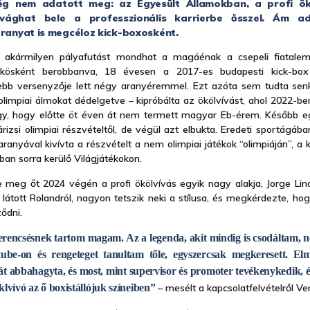
g nem adatott meg: az Egyesült Államokban, a profi ökö
l vághat bele a professzionális karrierbe ősszel. Ám 
aranyat is megcéloz kick-boxosként.
akármilyen pályafutást mondhat a magáénak a csepeli fiatalem
ökösként berobbanva, 18 évesen a 2017-es budapesti kick-box 
b versenyzője lett négy aranyéremmel. Ezt azóta sem tudta senki
olimpiai álmokat dédelgetve – kipróbálta az ökölvívást, ahol 2022-be
úgy, hogy előtte öt éven át nem termett magyar Eb-érem. Később 
rizsi olimpiai részvételtől, de végül azt elbukta. Eredeti sportágába
aranyával kivívta a részvételt a nem olimpiai játékok “olimpiáján”, a
an sorra kerülő Világjátékokon.
 meg őt 2024 végén a profi ökölvívás egyik nagy alakja, Jorge Lin
 látott Rolandról, nagyon tetszik neki a stílusa, és megkérdezte, ho
ződni.
zerencsésnek tartom magam. Az a legenda, akit mindig is csodáltam, n
tube-on és rengeteget tanultam tőle, egyszercsak megkeresett. El
át abbahagyta, és most, mint supervisor és promoter tevékenykedik, é
klvívó az ő boxistállójuk színeiben”
– mesélt a kapcsolatfelvételről V