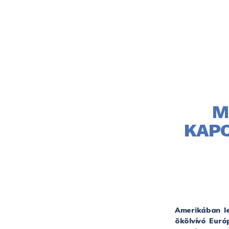
M
KAPO
Amerikában le
ökölvívó Euró