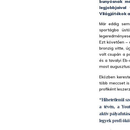
bunyósnak mé
legjobbjaiva
Világjátékok 
Már eddig sem 
sportágba üst
legeredményeseb
Ezt követően – 
bronzig vitte, 
volt csupán a pá
és a tavalyi Eb-
most augusztusb
Eközben kereste
több meccset is
profiként leszer
“Hihetetlenül s
a tévén, a You
aktív pályafutás
legyek profi ökö