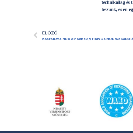
technikailag és 
leszünk, és én 
ELŐZŐ
Köszönet a NOB elnöknek // HKWC a NOB weboldal