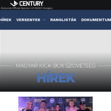
Exclusive Official Sponsor of WAKO Hungary
HÍREK
VERSENYEK
RANGLISTÁK
DOKUMENTU
MAGYAR KICK-BOX SZÖVETSÉG
HÍREK