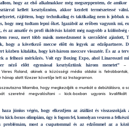
vallom, hogy az első alkalmakkor még megszeppentem, de amikor
sztárral kellett kesztyűznöm, akkor kezdett természetessé váln
lyzetet, rájöttem, hogy technikailag és taktikailag nem is jobbak n
is, hogy meg tudtam lepni őket. Igazából az erőben vagyunk mi, 
, és az amatőr és profi ökölvívás között még nagyobb a különbség 
ttem rossz, mert több másik menedzsment is szerződést ajánlott, 
ék, hogy a következő meccse előtt én legyek az edzőpartnere. De
rt közben kitalálta, hogy két-három meccsre visszatér. És az a ter
ek a felhozó mérkőzés. Volt egy Boxing Expo, ahol Linaresszel m
zer néző előtt egymással kesztyűztünk három menetet”
– a
a Veres Roland, akinek a közösségi média oldalai is felrobbantak
 hónap alatt tízezer követője lett az Instagramon.
visszautazna Miamiba, hogy megkezdjék a munkát a debütálásra, a so
t szeretné megvalósítani – kick-boxban ugyanis kvalifikált
 haza június végén, hogy elkezdjem az átállást és visszaszokjak 
én kick-boxos olimpiám, úgy is fogom fel, komolyan veszem a felkész
incs problémám, most a csapatommal és az edzőmmel az a közös