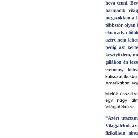
hova tenni. Be
harmadik világ
megszoktam a he
többször olyan 
elmaradva tőlük
azért nem lehe
pedig azt kért
kesztyűztem, me
gálákon én lesz
esemény, kéte
kulisszatitkokb
Amerikában: egy
Mielőtt ősszel 
egy nagy álmá
Világjátékokra.
“Azért utaztam
Világjátékok az 
fizikálisan n