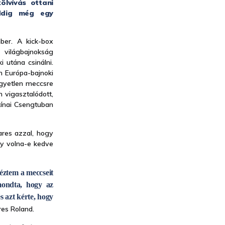
lvívás ottani
addig még egy
ber. A kick-box
világbajnokság
 utána csinálni.
n Európa-bajnoki
egyetlen meccsre
n vigasztalódott,
 kínai Csengtuban
ares azzal, hogy
gy volna-e kedve
éztem a meccseit
mondta, hogy az
s azt kérte, hogy
eres Roland.