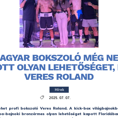
AGYAR BOKSZOLÓ MÉG N
TT OLYAN LEHETŐSÉGET,
VERES ROLAND
Hírek
2025. 07. 07.
het profi bokszoló Veres Roland. A kick-box világbajnokb
pa-bajnoki bronzérmes olyan lehetőséget kapott Floridáb