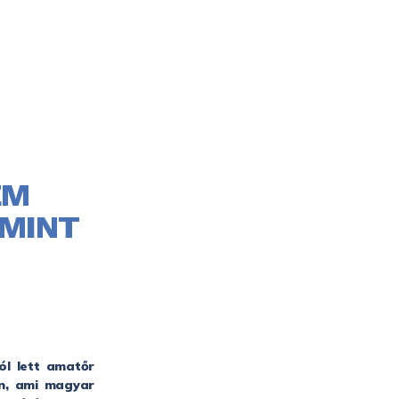
EM
 MINT
ól lett amatőr
an, ami magyar