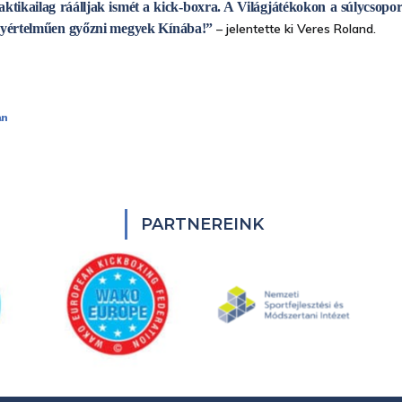
taktikailag ráálljak ismét a kick-boxra. A Világjátékokon a súlycso
egyértelműen győzni megyek Kínába!”
– jelentette ki Veres Roland.
án
PARTNEREINK