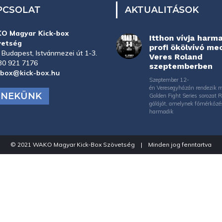
PCSOLAT
AKTUALITÁSOK
O Magyar Kick-box
Itthon vívja harm
vetség
profi ökölvívó me
 Budapest, Istvánmezei út 1-3.
Veres Roland
30 921 7176
szeptemberben
-box@kick-box.hu
Szeptember 12-
én Veresegyházán rendezik 
J NEKÜNK
Golden Fight Series sorozat 
gáláját, amelynek főmérkőzé
harmadik
© 2021 WAKO Magyar Kick-Box Szövetség | Minden jog fenntartva