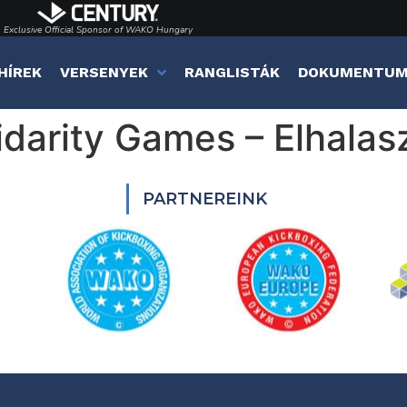
Exclusive Official Sponsor of WAKO Hungary
HÍREK
VERSENYEK
RANGLISTÁK
DOKUMENTU
lidarity Games – Elhala
PARTNEREINK