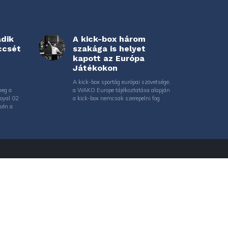
adik
A kick-box három
ccsét
szakága is helyet
kapott az Európa
Játékokon
A kick-box sportág európai szövetsége,
meg a
a WAKO Europe tájékoztatása alapján
Royal 02
a kick-box nemcsak szerepelni fog
sén a