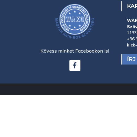
KA
WAK
Szö
1133
+36 
kick
Kövess minket Facebookon is!
ÍR