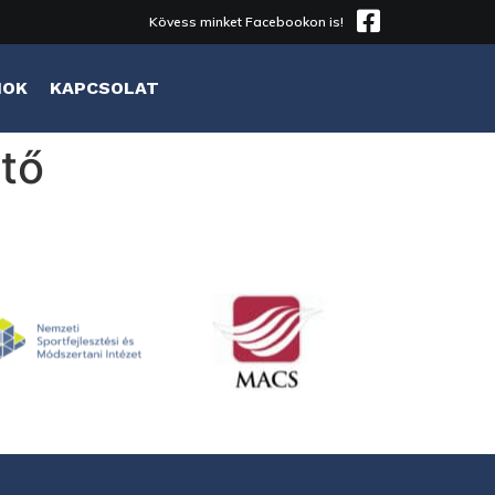
Kövess minket Facebookon is!
MOK
KAPCSOLAT
tő