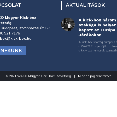
PCSOLAT
AKTUALITÁSOK
O Magyar Kick-box
A kick-box három
vetség
szakága is helyet
 Budapest, Istvánmezei út 1-3.
kapott az Európa
30 921 7176
Játékokon
-box@kick-box.hu
A kick-box sportág európai sz
a WAKO Europe tájékoztatás
J NEKÜNK
a kick-box nemcsak szerepeln
© 2021 WAKO Magyar Kick-Box Szövetség | Minden jog fenntartva