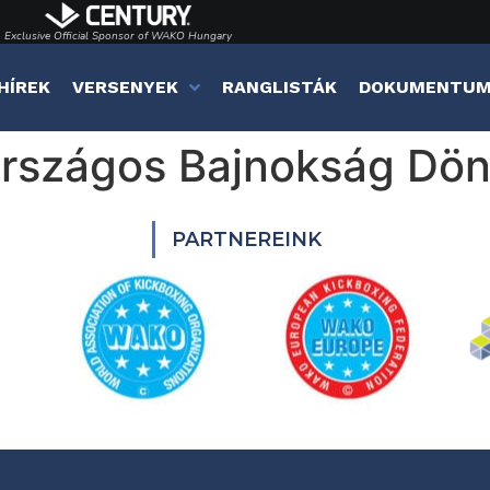
Exclusive Official Sponsor of WAKO Hungary
HÍREK
VERSENYEK
RANGLISTÁK
DOKUMENTU
Országos Bajnokság Dön
PARTNEREINK