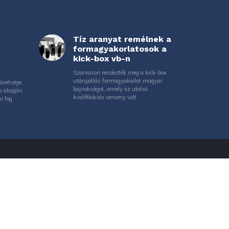
Tíz aranyat remélnek a
formagyakorlatosok a
kick-box vb-n
Szarvason rendezték meg a kick-box
utánpótlás formagyakorlat magyar
övetsége,
bajnokságot, amely az utolsó
a alapján
kvalifikációs verseny volt
i fog