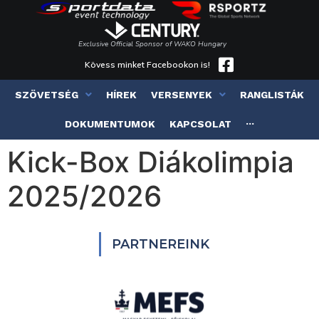
Exclusive Official Sponsor of WAKO Hungary
Kövess minket Facebookon is!
SZÖVETSÉG
HÍREK
VERSENYEK
RANGLISTÁK
DOKUMENTUMOK
KAPCSOLAT
···
Kick-Box Diákolimpia
2025/2026
PARTNEREINK