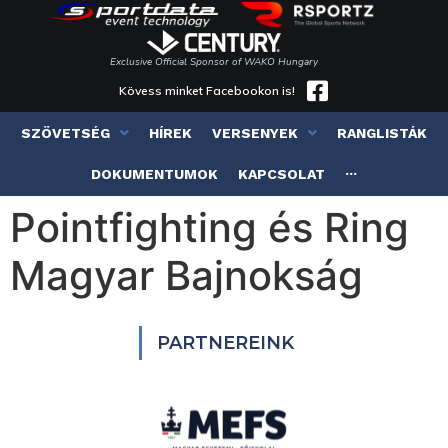
Exclusive Official Sponsor of WAKO Hungary
Kövess minket Facebookon is!
SZÖVETSÉG
HÍREK
VERSENYEK
RANGLISTÁK
DOKUMENTUMOK
KAPCSOLAT
···
Pointfighting és Ring
Magyar Bajnokság
PARTNEREINK