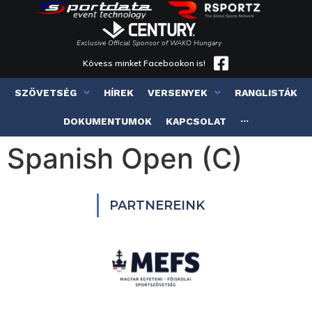
Exclusive Official Sponsor of WAKO Hungary
Kövess minket Facebookon is!
SZÖVETSÉG
HÍREK
VERSENYEK
RANGLISTÁK
DOKUMENTUMOK
KAPCSOLAT
···
Spanish Open (C)
PARTNEREINK