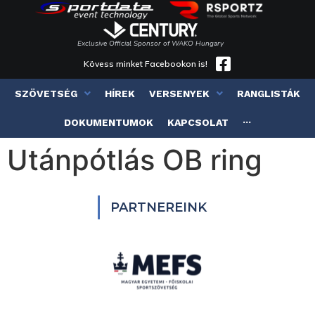
Exclusive Official Sponsor of WAKO Hungary
Kövess minket Facebookon is!
SZÖVETSÉG
HÍREK
VERSENYEK
RANGLISTÁK
DOKUMENTUMOK
KAPCSOLAT
···
Utánpótlás OB ring
PARTNEREINK