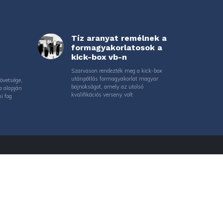
Tíz aranyat remélnek a
formagyakorlatosok a
kick-box vb-n
Szarvason rendezték meg a kick-box
utánpótlás formagyakorlat magyar
övetsége,
bajnokságot, amely az utolsó
a alapján
kvalifikációs verseny volt
i fog