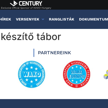
Exclusive Official Sponsor of WAKO Hungary
HÍREK
VERSENYEK
RANGLISTÁK
DOKUMENTU
lkészítő tábor
PARTNEREINK