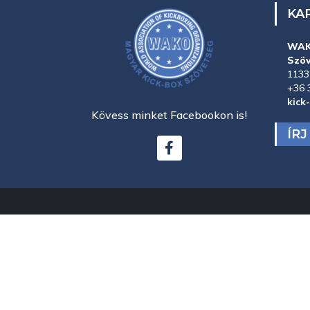
KA
WAK
Szö
1133
+36 
kick
Kövess minket Facebookon is!
ÍR