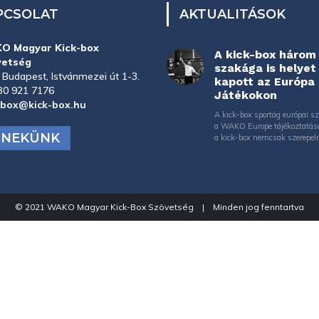
PCSOLAT
AKTUALITÁSOK
O Magyar Kick-box
A kick-box három
vetség
szakága is helyet
 Budapest, Istvánmezei út 1-3.
kapott az Európa
30 921 7176
Játékokon
-box@kick-box.hu
A kick-box sportág európai sz
a WAKO Europe tájékoztatás
J NEKÜNK
a kick-box nemcsak szerepeln
© 2021 WAKO Magyar Kick-Box Szövetség | Minden jog fenntartva