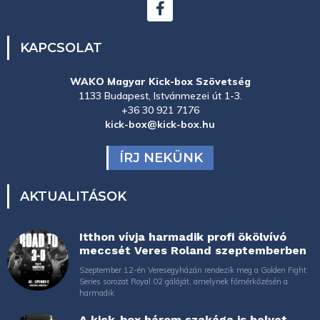
KAPCSOLAT
WAKO Magyar Kick-box Szövetség
1133 Budapest, Istvánmezei út 1-3.
+36 30 921 7176
kick-box@kick-box.hu
ÍRJ NEKÜNK
AKTUALITÁSOK
Itthon vívja harmadik profi ökölvívó
meccsét Veres Roland szeptemberben
Szeptember 12-én Veresegyházán rendezik meg a Golden Fight
Series sorozat Royal 02 gáláját, amelynek főmérkőzésén a
harmadik
A kick-box három szakága is helyet