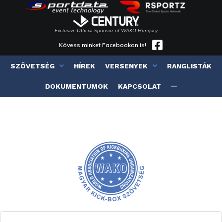
Exclusive Official Sponsor of WAKO Hungary
Kövess minket Facebookon is!
SZÖVETSÉG
HÍREK
VERSENYEK
RANGLISTÁK
DOKUMENTUMOK
KAPCSOLAT
···