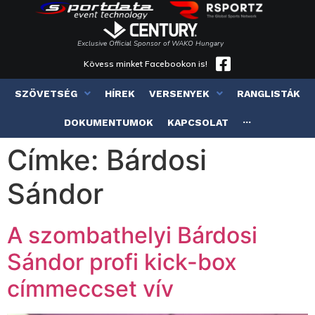
Exclusive Official Sponsor of WAKO Hungary
Kövess minket Facebookon is!
SZÖVETSÉG
HÍREK
VERSENYEK
RANGLISTÁK
DOKUMENTUMOK
KAPCSOLAT
···
Címke:
Bárdosi
Sándor
A szombathelyi Bárdosi
Sándor profi kick-box
címmeccset vív