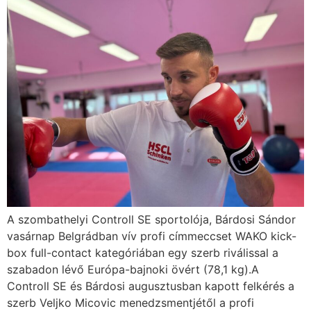
A szombathelyi Controll SE sportolója, Bárdosi Sándor
vasárnap Belgrádban vív profi címmeccset WAKO kick-
box full-contact kategóriában egy szerb riválissal a
szabadon lévő Európa-bajnoki övért (78,1 kg).A
Controll SE és Bárdosi augusztusban kapott felkérés a
szerb Veljko Micovic menedzsmentjétől a profi