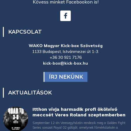
Kövess minket Facebookon is!
KAPCSOLAT
WAKO Magyar Kick-box Szövetség
1133 Budapest, Istvánmezei út 1-3.
+36 30 921 7176
kick-box@kick-box.hu
ÍRJ NEKÜNK
AKTUALITÁSOK
Itthon vívja harmadik profi ökölvívó
meccsét Veres Roland szeptemberben
Szeptember 12-én Veresegyházán rendezik meg a Golden Fight
Series sorozat Royal 02 gáláját, amelynek főmérkőzésén a