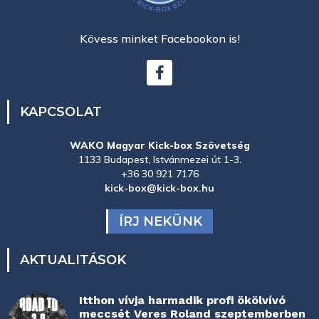
Kövess minket Facebookon is!
KAPCSOLAT
WAKO Magyar Kick-box Szövetség
1133 Budapest, Istvánmezei út 1-3.
+36 30 921 7176
kick-box@kick-box.hu
ÍRJ NEKÜNK
AKTUALITÁSOK
Itthon vívja harmadik profi ökölvívó
meccsét Veres Roland szeptemberben