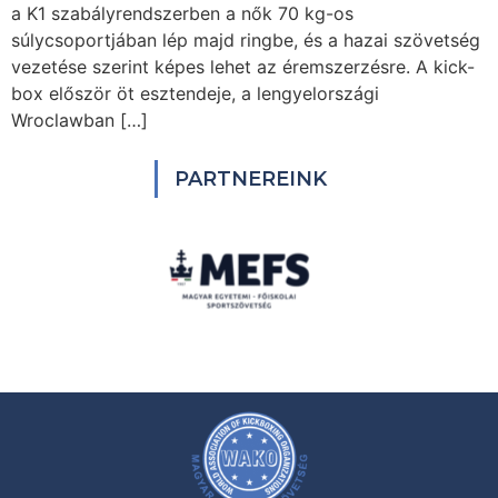
a K1 szabályrendszerben a nők 70 kg-os
súlycsoportjában lép majd ringbe, és a hazai szövetség
vezetése szerint képes lehet az éremszerzésre. A kick-
box először öt esztendeje, a lengyelországi
Wroclawban […]
PARTNEREINK