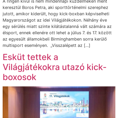
A ringen kívül is nem mindennapi küzdelmeken ment
keresztül Boros Petra, aki sporttörténelmi szerephez
jutott, amikor kiderült, hogy kick-boxban képviselheti
Magyarországot az idei Világjátékokon. Néhány éve
egy sérülés miatt szinte kilátástalanná vált számára az
élsport, ennek ellenére ott lehet a július 7. és 17. között
az egyesült államokbeli Birminghamben sorra kerülő
multisport eseményen. „Visszalépett az […]
Esküt tettek a
Világjátékokra utazó kick-
boxosok