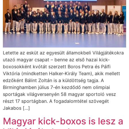
Letette az esküt az egyesült államokbeli Világjátékokra
utazó magyar csapat – benne az első hazai kick-
boxosokként kvótát szerzett Boros Petra és Pálfi
Viktória (mindketten Halker-Király Team), akik mellett
edzőként Bálint Zoltán is a küldöttség tagja. A
Birminghamben július 7-én kezdődő nem olimpiai
sportágak világversenyén 58 magyar sportoló vesz
részt 17 sportágban. A fogadalomtétel szövegét
Jakabos […]
Magyar kick-boxos is lesz a