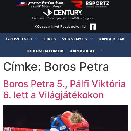
Exclusive Official Sponsor of WAKO Hungary
Kövess minket Facebookon is!
SZÖVETSÉG
HÍREK
VERSENYEK
RANGLISTÁK
DOKUMENTUMOK
KAPCSOLAT
···
Címke:
Boros Petra
Boros Petra 5., Pálfi Viktória
6. lett a Világjátékokon