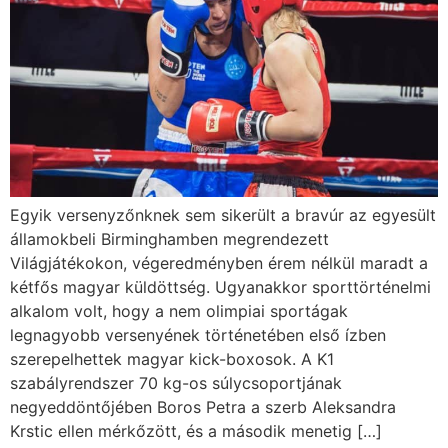
Egyik versenyzőnknek sem sikerült a bravúr az egyesült
államokbeli Birminghamben megrendezett
Világjátékokon, végeredményben érem nélkül maradt a
kétfős magyar küldöttség. Ugyanakkor sporttörténelmi
alkalom volt, hogy a nem olimpiai sportágak
legnagyobb versenyének történetében első ízben
szerepelhettek magyar kick-boxosok. A K1
szabályrendszer 70 kg-os súlycsoportjának
negyeddöntőjében Boros Petra a szerb Aleksandra
Krstic ellen mérkőzött, és a második menetig […]