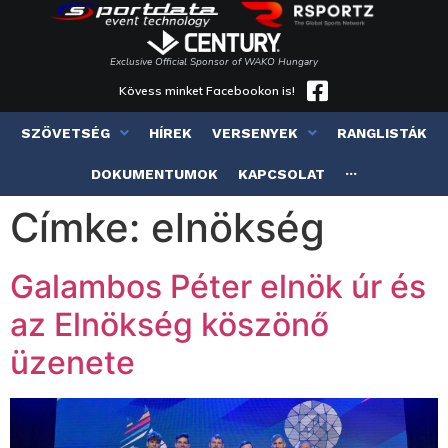
Exclusive Official Sponsor of WAKO Hungary
Kövess minket Facebookon is!
SZÖVETSÉG
HÍREK
VERSENYEK
RANGLISTÁK
DOKUMENTUMOK
KAPCSOLAT
···
Címke:
elnökség
Galambos Péter elnök úr és
az Elnökség köszönő
üzenete