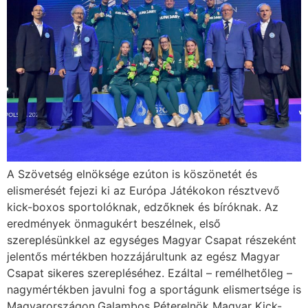
A Szövetség elnöksége ezúton is köszönetét és
elismerését fejezi ki az Európa Játékokon résztvevő
kick-boxos sportolóknak, edzőknek és bíróknak. Az
eredmények önmagukért beszélnek, első
szereplésünkkel az egységes Magyar Csapat részeként
jelentős mértékben hozzájárultunk az egész Magyar
Csapat sikeres szerepléséhez. Ezáltal – remélhetőleg –
nagymértékben javulni fog a sportágunk elismertsége is
Magyarországon.Galambos Péterelnök Magyar Kick-