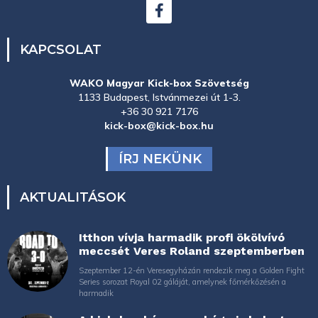
KAPCSOLAT
WAKO Magyar Kick-box Szövetség
1133 Budapest, Istvánmezei út 1-3.
+36 30 921 7176
kick-box@kick-box.hu
ÍRJ NEKÜNK
AKTUALITÁSOK
Itthon vívja harmadik profi ökölvívó
meccsét Veres Roland szeptemberben
Szeptember 12-én Veresegyházán rendezik meg a Golden Fight
Series sorozat Royal 02 gáláját, amelynek főmérkőzésén a
harmadik