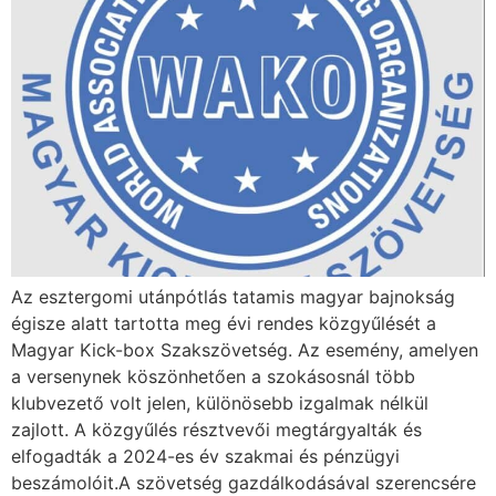
Az esztergomi utánpótlás tatamis magyar bajnokság
égisze alatt tartotta meg évi rendes közgyűlését a
Magyar Kick-box Szakszövetség. Az esemény, amelyen
a versenynek köszönhetően a szokásosnál több
klubvezető volt jelen, különösebb izgalmak nélkül
zajlott. A közgyűlés résztvevői megtárgyalták és
elfogadták a 2024-es év szakmai és pénzügyi
beszámolóit.A szövetség gazdálkodásával szerencsére