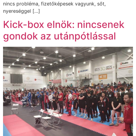
nincs probléma, fizetőképesek vagyunk, sőt,
nyereséggel […]
Kick-box elnök: nincsenek
gondok az utánpótlással