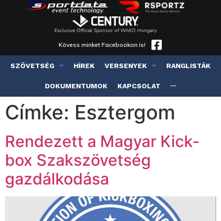
Exclusive Official Sponsor of WAKO Hungary
Kövess minket Facebookon is!
SZÖVETSÉG
HÍREK
VERSENYEK
RANGLISTÁK
DOKUMENTUMOK
KAPCSOLAT
···
Címke:
Esztergom
Rendezett a Magyar Kick-
box Szakszövetség
gazdálkodása