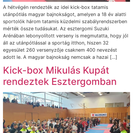
A hétvégén rendezték az idei kick-box tatamis
utánpótlás magyar bajnokságot, amelyen a 18 év alatti
sportolók három tatamis küzdelmi szabályrendszerben
mérték össze tudásukat. Az esztergomi Suzuki
Arénában lebonyolított verseny is megmutatta, hogy jól
áll az utánpótlással a sportág itthon, hiszen 32
egyesület 260 versenyzője csaknem 400 nevezést
adott le. A magyar bajnokság nemcsak a hazai […]
Kick-box Mikulás Kupát
rendeztek Esztergomban