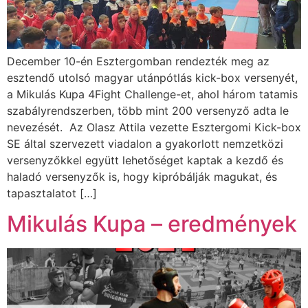
December 10-én Esztergomban rendezték meg az
esztendő utolsó magyar utánpótlás kick-box versenyét,
a Mikulás Kupa 4Fight Challenge-et, ahol három tatamis
szabályrendszerben, több mint 200 versenyző adta le
nevezését. Az Olasz Attila vezette Esztergomi Kick-box
SE által szervezett viadalon a gyakorlott nemzetközi
versenyzőkkel együtt lehetőséget kaptak a kezdő és
haladó versenyzők is, hogy kipróbálják magukat, és
tapasztalatot […]
Mikulás Kupa – eredmények