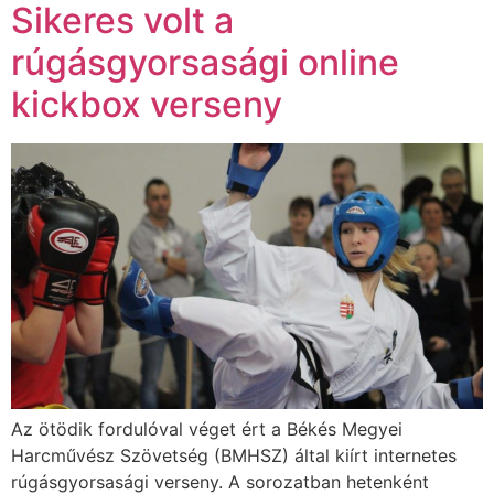
Sikeres volt a
rúgásgyorsasági online
kickbox verseny
Az ötödik fordulóval véget ért a Békés Megyei
Harcművész Szövetség (BMHSZ) által kiírt internetes
rúgásgyorsasági verseny. A sorozatban hetenként