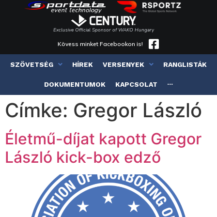
Exclusive Official Sponsor of WAKO Hungary
Kövess minket Facebookon is!
SZÖVETSÉG
HÍREK
VERSENYEK
RANGLISTÁK
DOKUMENTUMOK
KAPCSOLAT
···
Címke:
Gregor László
Életmű-díjat kapott Gregor
László kick-box edző