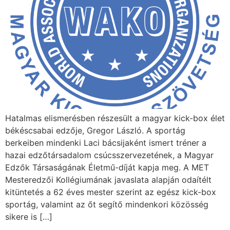
Hatalmas elismerésben részesült a magyar kick-box élet
békéscsabai edzője, Gregor László. A sportág
berkeiben mindenki Laci bácsijaként ismert tréner a
hazai edzőtársadalom csúcsszervezetének, a Magyar
Edzők Társaságának Életmű-díját kapja meg. A MET
Mesteredzői Kollégiumának javaslata alapján odaítélt
kitüntetés a 62 éves mester szerint az egész kick-box
sportág, valamint az őt segítő mindenkori közösség
sikere is […]