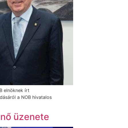
 elnöknek írt
dásáról a NOB hivatalos
önő üzenete