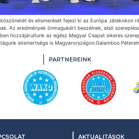
köszönetét és elismerését fejezi ki az Európa Játékokon 
nak. Az eredmények önmagukért beszélnek, első szereplé
ben hozzájárultunk az egész Magyar Csapat sikeres szerepl
rtágunk elismertsége is Magyarországon.Galambos Pétere
PARTNEREINK
PCSOLAT
AKTUALITÁSOK