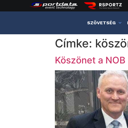
SZÖVETSÉG
Címke:
köszö
Köszönet a NOB 