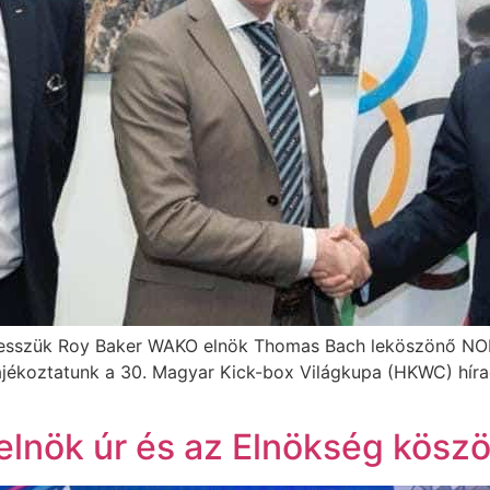
tesszük Roy Baker WAKO elnök Thomas Bach leköszönő NOB
tájékoztatunk a 30. Magyar Kick-box Világkupa (HKWC) híra
elnök úr és az Elnökség kösz