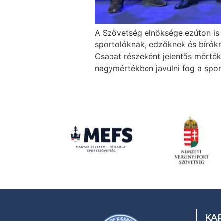
A Szövetség elnöksége ezúton is 
sportolóknak, edzőknek és bírók
Csapat részeként jelentős mérték
nagymértékben javulni fog a spo
KA