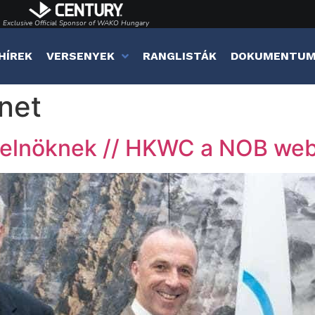
Exclusive Official Sponsor of WAKO Hungary
HÍREK
VERSENYEK
RANGLISTÁK
DOKUMENTU
net
elnöknek // HKWC a NOB web