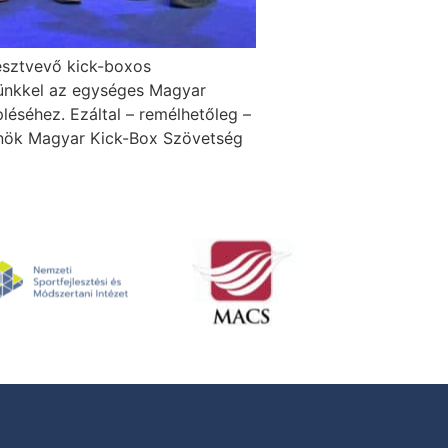
résztvevő kick-boxos
sünkkel az egységes Magyar
éséhez. Ezáltal – remélhetőleg –
lnök Magyar Kick-Box Szövetség