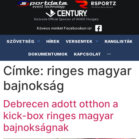
Exclusive Official Sponsor of WAKO Hungary
Kövess minket Facebookon is!
SZÖVETSÉG
HÍREK
VERSENYEK
RANGLISTÁK
DOKUMENTUMOK
KAPCSOLAT
···
Címke:
ringes magyar
bajnokság
Debrecen adott otthon a
kick-box ringes magyar
bajnokságnak