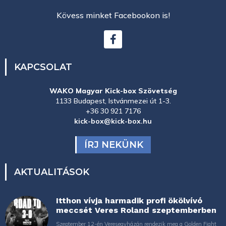
Kövess minket Facebookon is!
KAPCSOLAT
WAKO Magyar Kick-box Szövetség
1133 Budapest, Istvánmezei út 1-3.
+36 30 921 7176
kick-box@kick-box.hu
ÍRJ NEKÜNK
AKTUALITÁSOK
Itthon vívja harmadik profi ökölvívó
meccsét Veres Roland szeptemberben
Szeptember 12-én Veresegyházán rendezik meg a Golden Fight