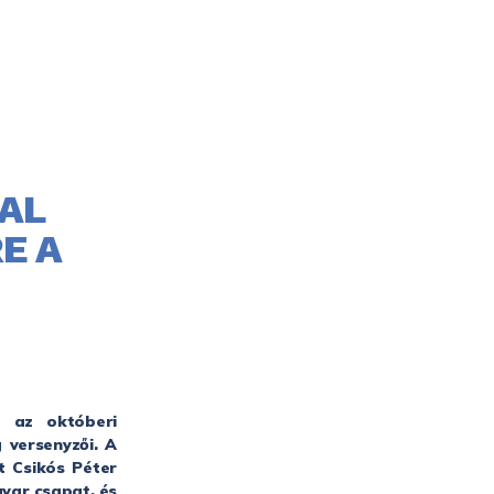
AL
E A
t az októberi
 versenyzői. A
t Csikós Péter
gyar csapat, és