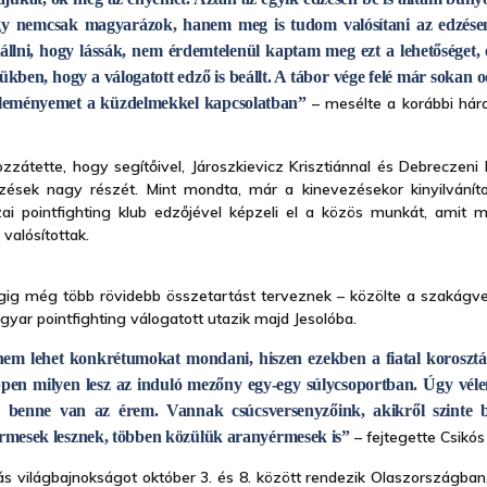
gy nemcsak magyarázok, hanem meg is tudom valósítani az edzésen
állni, hogy lássák, nem érdemtelenül kaptam meg ezt a lehetőséget, 
ükben, hogy a válogatott edző is beállt. A tábor vége felé már sokan
véleményemet a küzdelmekkel kapcsolatban”
– mesélte a korábbi hár
zátette, hogy segítőivel, Jároszkievicz Krisztiánnal és Debreczeni
zések nagy részét. Mint mondta, már a kinevezésekor kinyilvánít
i pointfighting klub edzőjével képzeli el a közös munkát, amit 
valósítottak.
gig még több rövidebb összetartást terveznek – közölte a szakágvez
yar pointfighting válogatott utazik majd Jesolóba.
nem lehet konkrétumokat mondani, hiszen ezekben a fiatal korosz
ppen milyen lesz az induló mezőny egy-egy súlycsoportban. Úgy vé
 benne van az érem. Vannak csúcsversenyzőink, akikről szinte bi
 érmesek lesznek, többen közülük aranyérmesek is”
– fejtegette Csikós
ás világbajnokságot október 3. és 8. között rendezik Olaszországban