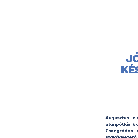
J
KÉ
Augusztus el
utánpótlás ki
Csongrádon le
szakágvezető, 