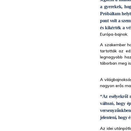
a gyerekek, ho
Próbáltam helyt
pont volt a szem
és kikérték a 
Európa-bajnok.
A szakember hoz
tartották az ed
legnagyobb haza
táborban meg is 
A világbajnoksá
nagyon erős mag
“Az esélyekről 
változó, hogy é
versenyzőnkben
jelenteni, hogy
Az idei utánpótl