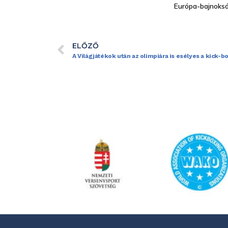
Európa-bajnoksá
ELŐZŐ
A Világjátékok után az olimpiára is esélyes a kick-b