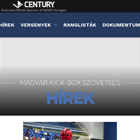
Exclusive Official Sponsor of WAKO Hungary
HÍREK
VERSENYEK
RANGLISTÁK
DOKUMENTU
MAGYAR KICK-BOX SZÖVETSÉG
HÍREK