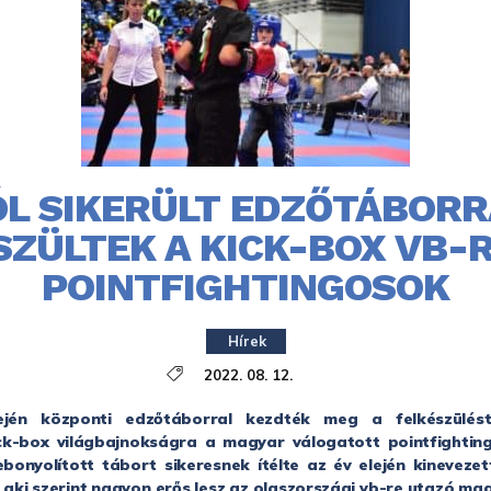
ÓL SIKERÜLT EDZŐTÁBORR
SZÜLTEK A KICK-BOX VB-R
POINTFIGHTINGOSOK
Hírek
2022. 08. 12.
ején központi edzőtáborral kezdték meg a felkészülés
ck-box világbajnokságra a magyar válogatott pointfighting
bonyolított tábort sikeresnek ítélte az év elején kinevezet
aki szerint nagyon erős lesz az olaszországi vb-re utazó ma