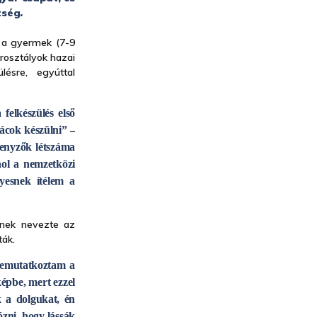
tség.
n a gyermek (7-9
orosztályok hazai
lésre, egyúttal
felkészülés első
rácok készülni”
–
senyzők létszáma
hol a nemzetközi
yesnek ítélem a
esnek nevezte az
ták.
bemutatkoztam a
épbe, mert ezzel
k a dolgukat, én
zni, hogy lássák