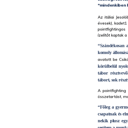
“mindenkiben 
Az itáliai Jeso
évesek), kadet1 
pointfightingo
ízelítőt kaptak 
“Szándékosan a 
komoly állomásá
avatott be Csik
körülbelül nyol
tábor résztvev
tábort, sok rész
A pointfighting
összetartást, mo
“Főleg a gyerm
csapatnak és el
nekik plusz egy
segítem a munká