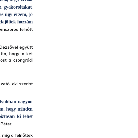
 gyakoroltakat.
és úgy érzem, jó
 odajöttek hozzám
omszoros felnőtt
 Dezsővel együtt
otta, hogy a két
most a csongrádi
ető, aki szerint
tályokban nagyon
lem, hogy minden
ztosan ki lehet
 Péter.
, míg a felnőttek