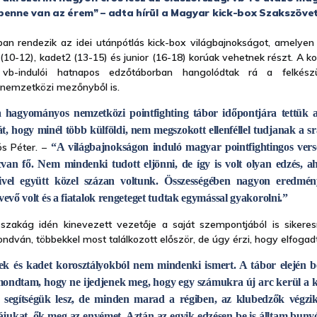
benne van az érem” – adta hírül a Magyar kick-box Szakszöve
lóban rendezik az idei utánpótlás kick-box világbajnokságot, amelye
(10-12), kadet2 (13-15) és junior (16-18) korúak vehetnek részt. A k
s vb-indulói hatnapos edzőtáborban hangolódtak rá a felkészü
a nemzetközi mezőnyből is.
hagyományos nemzetközi pointfighting tábor időpontjára tettük a 
t, hogy minél több külföldi, nem megszokott ellenféllel tudjanak a s
ós Péter. –
“A világbajnokságon induló magyar pointfightingos ver
cvan fő. Nem mindenki tudott eljönni, de így is volt olyan edzés, a
őivel együtt közel százan voltunk. Összességében nagyon eredmén
tvevő volt és a fiatalok rengeteget tudtak egymással gyakorolni.”
 szakág idén kinevezett vezetője a saját szempontjából is siker
ndván, többekkel most találkozott először, de úgy érzi, hogy elfogad
ek és kadet korosztályokból nem mindenki ismert. A tábor elején 
mondtam, hogy ne ijedjenek meg, hogy egy számukra új arc kerül a k
 segítségük lesz, de minden marad a régiben, az klubedzők végzi
jukat, ők meg az enyémet. Aztán az egyik edzésen be is álltam bunyó