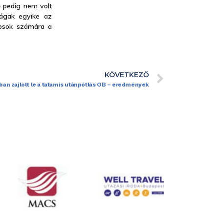
 pedig nem volt
tágak egyike az
xosok számára a
KÖVETKEZŐ
ban zajlott le a tatamis utánpótlás OB – eredmények