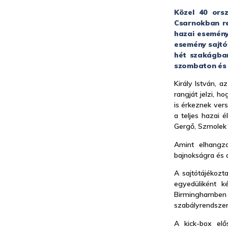
Közel 40 ors
Csarnokban re
hazai esemény
esemény sajtó
hét szakágban
szombaton és 
Király István, 
rangját jelzi, 
is érkeznek ver
a teljes hazai 
Gergő, Szmolek 
Amint elhangzo
bajnokságra és a
A sajtótájékozt
egyedüliként k
Birminghambe
szabályrendszer
A kick-box el