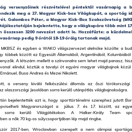
zág versenyzőinek részvételével péntektől vasárnapig a 
ndezik meg a 27. Magyar Kick-box Világkupát, a sportág i
ét. Galambos Péter, a Magyar Kick-Box Szakszövetség (MK
tájékoztatóján bejelentette, hogy a világkupára több mint 17
 összesen 3200 nevezést adott le. Hozzáfűzte: a küzdelme
vasárnap pedig 9 órától 18-19 óráig tartanak majd.
az MKBSZ és egyben a WAKO világszervezet alelnöke közölte: a bud
hogy többek között az Egyesült Államokból, Argentínából, Kolumbiából
senyzők. A létszám mellett a színvonalra sem lehet majd panasz, hisz
élvonal elindul, köztük a tavalyi öt egyéni magyar világbajnok közü
Emánuel, Busa Andrea és Mezei Nikolett.
tt, a verseny kiváló felkészülési állomás az őszi törökországi 
z olaszországi Jesolóban sorra kerülő utánpótlás világbajnokságra.
atón bejelentették azt is, hogy sporttörténelmi szerephez jutott Bor
épviselheti Magyarországot a július 7. és 17. között, az egyes
n sorra kerülő Világjátékokon. A Halker-Király Team sp
ben a nők 70 kg-os súlycsoportjában lép majd ringbe.
őször 2017-ben, Wroclawban szerepelt a nem olimpiai sportága