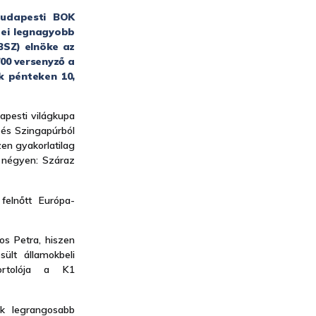
budapesti BOK
dei legnagyobb
BSZ) elnöke az
00 versenyző a
k pénteken 10,
apesti világkupa
 és Szingapúrból
en gyakorlatilag
l négyen: Száraz
felnőtt Európa-
os Petra, hiszen
ült államokbeli
ortolója a K1
k legrangosabb