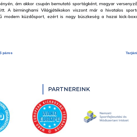
ményén, ám akkor csupán bemutató sportágként, magyar versenyző
ött. A birminghami Világjátékokon viszont már a hivatalos spor
tű modern küzdősport, ezért is nagy büszkeség a hazai kick-bo
ő páros
Tarján
PARTNEREINK