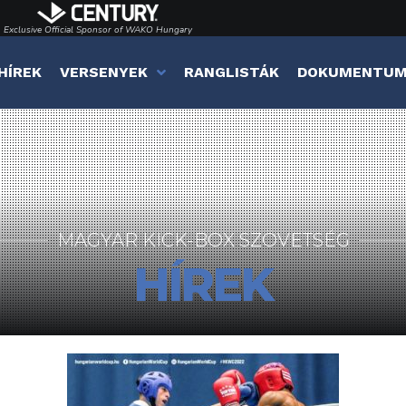
Exclusive Official Sponsor of WAKO Hungary
HÍREK
VERSENYEK
RANGLISTÁK
DOKUMENTU
MAGYAR KICK-BOX SZÖVETSÉG
HÍREK