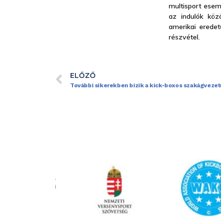
multisport ese
az indulók köz
amerikai erede
részvétel.
ELŐZŐ
További sikerekben bízik a kick-boxos szakágvezet