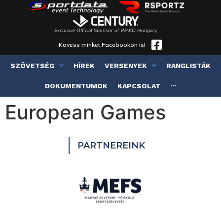
Exclusive Official Sponsor of WAKO Hungary
Kövess minket Facebookon is!
SZÖVETSÉG
HÍREK
VERSENYEK
RANGLISTÁK
DOKUMENTUMOK
KAPCSOLAT
···
European Games
PARTNEREINK