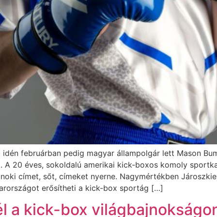
 idén februárban pedig magyar állampolgár lett Mason Bum
z. A 20 éves, sokoldalú amerikai kick-boxos komoly sportk
noki címet, sőt, címeket nyerne. Nagymértékben Jároszkie
országot erősítheti a kick-box sportág […]
él a kick-box világbajnokságo