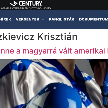
Exclusive Official Sponsor of WAKO Hungary
HÍREK
VERSENYEK
RANGLISTÁK
DOKUMENTU
kievicz Krisztián
nne a magyarrá vált amerikai