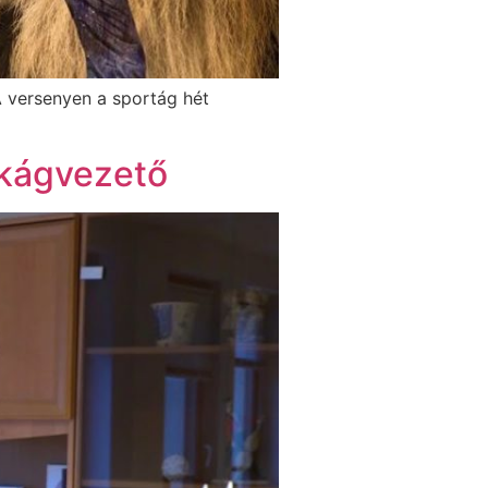
A versenyen a sportág hét
zakágvezető