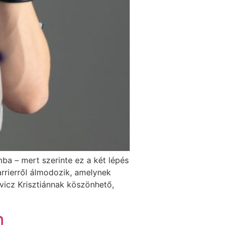
ba – mert szerinte ez a két lépés
arrierről álmodozik, amelynek
vicz Krisztiánnak köszönhető,
n