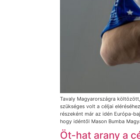
Tavaly Magyarországra költözött,
szükséges volt a céljai eléréséhe
részeként már az idén Európa-baj
hogy idéntől Mason Bumba Magyar
Öt-hat arany a c