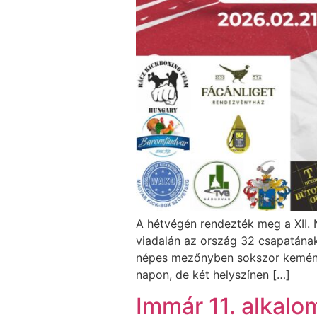
A hétvégén rendezték meg a XII. 
viadalán az ország 32 csapatának
népes mezőnyben sokszor kemény é
napon, de két helyszínen […]
Immár 11. alkal