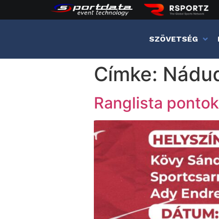
SZÖVETSÉG
Címke:
Nádu
Ranglista ponto