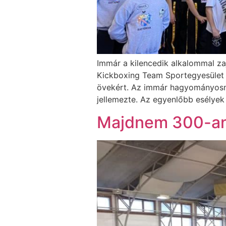
Immár a kilencedik alkalommal za
Kickboxing Team Sportegyesület á
övekért. Az immár hagyományosna
jellemezte. Az egyenlőbb esélyek
Majdnem 300-an