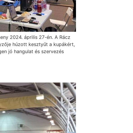
eny 2024. április 27-én. A Rácz
zője húzott kesztyűt a kupákért,
en jó hangulat és szervezés