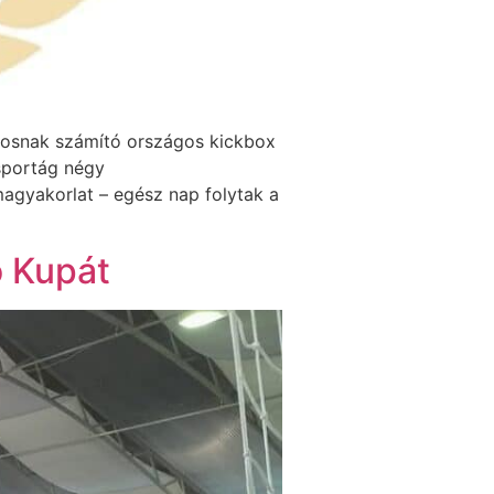
yosnak számító országos kickbox
 sportág négy
rmagyakorlat – egész nap folytak a
o Kupát