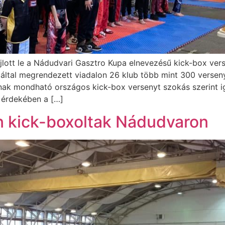
jlott le a Nádudvari Gasztro Kupa elnevezésű kick-box vers
ltal megrendezett viadalon 26 klub több mint 300 verseny
k mondható országos kick-box versenyt szokás szerint ig
 érdekében a […]
 kick-boxoltak Nádudvaron