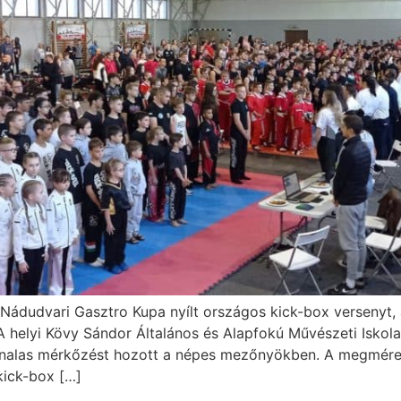
 Nádudvari Gasztro Kupa nyílt országos kick-box versenyt
A helyi Kövy Sándor Általános és Alapfokú Művészeti Iskol
alas mérkőzést hozott a népes mezőnyökben. A megmérett
kick-box […]