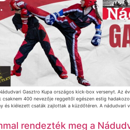
Nádudvari Gasztro Kupa országos kick-box versenyt. Az év
 csaknem 400 nevezője reggeltől egészen estig hadakozott
s kiélezett csaták zajlottak a küzdőtéren. A nádudvari v
ommal rendezték meg a Nádudv