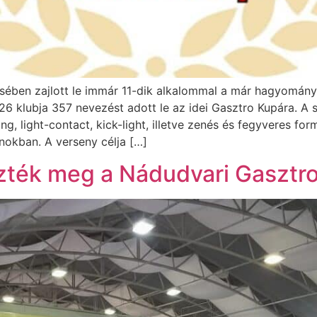
ében zajlott le immár 11-dik alkalommal a már hagyomán
6 klubja 357 nevezést adott le az idei Gasztro Kupára. A
ng, light-contact, kick-light, illetve zenés és fegyveres fo
okban. A verseny célja […]
zték meg a Nádudvari Gasztr