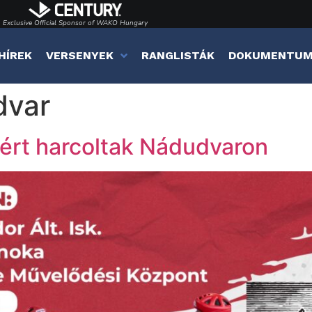
Exclusive Official Sponsor of WAKO Hungary
HÍREK
VERSENYEK
RANGLISTÁK
DOKUMENTU
dvar
kért harcoltak Nádudvaron