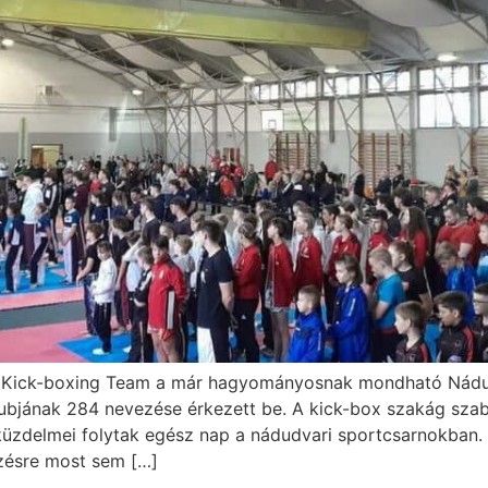
 Kick-boxing Team a már hagyományosnak mondható Nádudv
lubjának 284 nevezése érkezett be. A kick-box szakág szab
ht küzdelmei folytak egész nap a nádudvari sportcsarnokban. 
zésre most sem […]