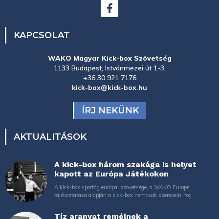
KAPCSOLAT
WAKO Magyar Kick-box Szövetség
1133 Budapest, Istvánmezei út 1-3.
+36 30 921 7176
kick-box@kick-box.hu
ÍRJ NEKÜNK
AKTUALITÁSOK
A kick-box három szakága is helyet
kapott az Európa Játékokon
A kick-box sportág európai szövetsége, a WAKO Europe
tájékoztatása alapján a kick-box nemcsak szerepelni fog
Tíz aranyat remélnek a