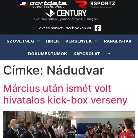
Exclusive Official Sponsor of WAKO Hungary
Kövess minket Facebookon is!
SZÖVETSÉG
HÍREK
VERSENYEK
RANGLISTÁK
DOKUMENTUMOK
KAPCSOLAT
···
Címke:
Nádudvar
Március után ismét volt
hivatalos kick-box verseny