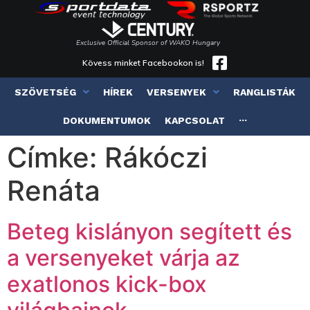
Exclusive Official Sponsor of WAKO Hungary
Kövess minket Facebookon is!
SZÖVETSÉG
HÍREK
VERSENYEK
RANGLISTÁK
DOKUMENTUMOK
KAPCSOLAT
···
Címke:
Rákóczi
Renáta
Beteg kislányon segített és
a versenyeket várja az
exatlonos kick-box