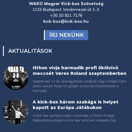
WAKO Magyar Kick-box Szövetség
1133 Budapest, Istvánmezei út 1-3.
+36 30 921 7176
kick-box@kick-box.hu
ÍRJ NEKÜNK
AKTUALITÁSOK
Itthon vívja harmadik profi ökölvívó
meccsét Veres Roland szeptemberben
Szeptember 12-én Veresegyházán rendezik meg a Golden Fight
Series sorozat Royal 02 gáláját, amelynek főmérkőzésén a
harmadik
A kick-box három szakága is helyet
kapott az Európa Játékokon
A kick-box sportág európai szövetsége, a WAKO Europe
tájékoztatása alapján a kick-box nemcsak szerepelni fog