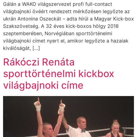
Gálán a WAKO világszervezet profi full-contact
világbajnoki övéért rendezett mérkőzésen legyőzte az
ukrán Antonina Oszeckát – adta hírül a Magyar Kick-box
Szakszövetség. A 32 éves kick-boxos hölgy 2018
szeptemberében, Norvégiában sporttörténelmi
világbajnoki címet nyert el, amikor legyőzte a hazaiak
kiválóságát, […]
Rákóczi Renáta
sporttörténelmi kickbox
világbajnoki címe