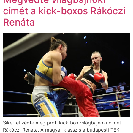
címét a kick-boxos Rákóczi
Renáta
Sikerrel védte meg profi kick-box világbajnoki címét
Rákóczi Renáta. A magyar klasszis a budapesti TEK