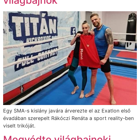
világbajnok
Egy SMA-s kislány javára árverezte el az Exatlon első
évadában szerepelt Rákóczi Renáta a sport reality-ben
viselt trikóját.
Megvédte világbajnoki