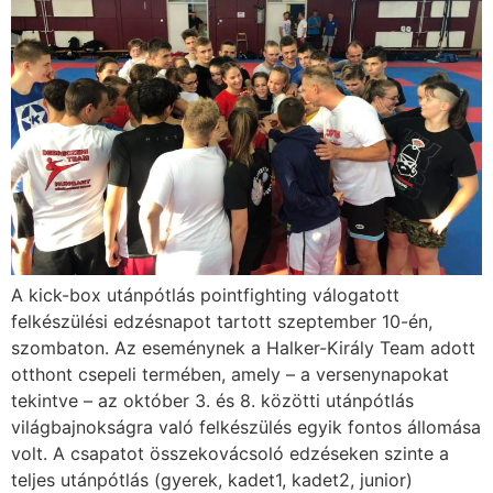
A kick-box utánpótlás pointfighting válogatott
felkészülési edzésnapot tartott szeptember 10-én,
szombaton. Az eseménynek a Halker-Király Team adott
otthont csepeli termében, amely – a versenynapokat
tekintve – az október 3. és 8. közötti utánpótlás
világbajnokságra való felkészülés egyik fontos állomása
volt. A csapatot összekovácsoló edzéseken szinte a
teljes utánpótlás (gyerek, kadet1, kadet2, junior)