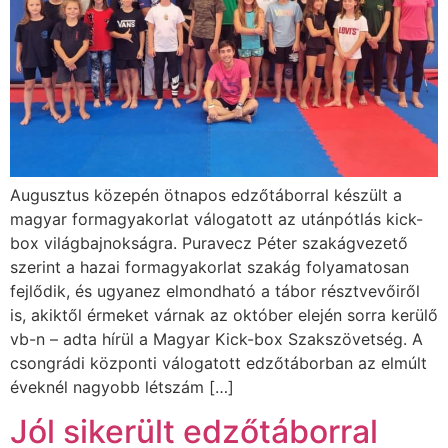
Augusztus közepén ötnapos edzőtáborral készült a
magyar formagyakorlat válogatott az utánpótlás kick-
box világbajnokságra. Puravecz Péter szakágvezető
szerint a hazai formagyakorlat szakág folyamatosan
fejlődik, és ugyanez elmondható a tábor résztvevőiről
is, akiktől érmeket várnak az október elején sorra kerülő
vb-n – adta hírül a Magyar Kick-box Szakszövetség. A
csongrádi központi válogatott edzőtáborban az elmúlt
éveknél nagyobb létszám […]
Jól sikerült edzőtáborral