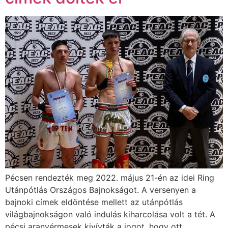
Pécsen rendezték meg 2022. május 21-én az idei Ring
Utánpótlás Országos Bajnokságot. A versenyen a
bajnoki címek eldöntése mellett az utánpótlás
világbajnokságon való indulás kiharcolása volt a tét. A
pécsi aranyérmesek kivívták a jogot, hogy ott