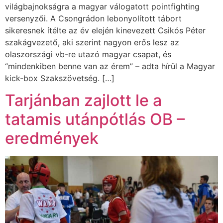
világbajnokságra a magyar válogatott pointfighting
versenyzői. A Csongrádon lebonyolított tábort
sikeresnek ítélte az év elején kinevezett Csikós Péter
szakágvezető, aki szerint nagyon erős lesz az
olaszországi vb-re utazó magyar csapat, és
“mindenkiben benne van az érem” – adta hírül a Magyar
kick-box Szakszövetség. […]
Tarjánban zajlott le a
tatamis utánpótlás OB –
eredmények