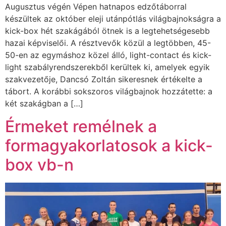
Augusztus végén Vépen hatnapos edzőtáborral
készültek az október eleji utánpótlás világbajnokságra a
kick-box hét szakágából ötnek is a legtehetségesebb
hazai képviselői. A résztvevők közül a legtöbben, 45-
50-en az egymáshoz közel álló, light-contact és kick-
light szabályrendszerekből kerültek ki, amelyek egyik
szakvezetője, Dancsó Zoltán sikeresnek értékelte a
tábort. A korábbi sokszoros világbajnok hozzátette: a
két szakágban a […]
Érmeket remélnek a
formagyakorlatosok a kick-
box vb-n