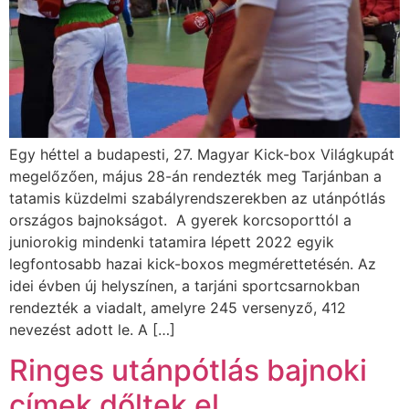
Egy héttel a budapesti, 27. Magyar Kick-box Világkupát
megelőzően, május 28-án rendezték meg Tarjánban a
tatamis küzdelmi szabályrendszerekben az utánpótlás
országos bajnokságot. A gyerek korcsoporttól a
juniorokig mindenki tatamira lépett 2022 egyik
legfontosabb hazai kick-boxos megmérettetésén. Az
idei évben új helyszínen, a tarjáni sportcsarnokban
rendezték a viadalt, amelyre 245 versenyző, 412
nevezést adott le. A […]
Ringes utánpótlás bajnoki
címek dőltek el