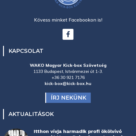
Kövess minket Facebookon is!
KAPCSOLAT
WAKO Magyar Kick-box Szövetség
1133 Budapest, Istvánmezei út 1-3.
+36 30 921 7176
kick-box@kick-box.hu
ÍRJ NEKÜNK
AKTUALITÁSOK
Itthon vívja harmadik profi ökölvívó