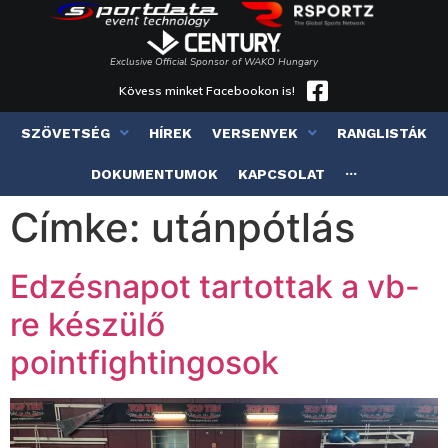
Exclusive Official Sponsor of WAKO Hungary
Kövess minket Facebookon is!
SZÖVETSÉG
HÍREK
VERSENYEK
RANGLISTÁK
DOKUMENTUMOK
KAPCSOLAT
···
Címke:
utánpótlás
Edzésnapot tartottak a vb-
re készülő
pointfightingosok