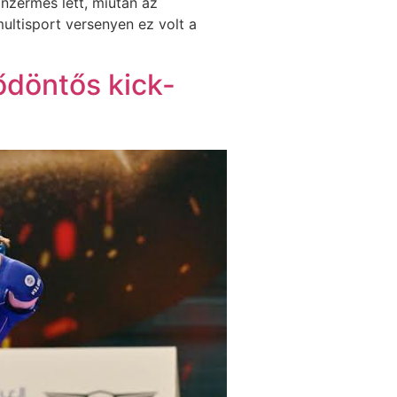
nzérmes lett, miután az
ultisport versenyen ez volt a
ődöntős kick-