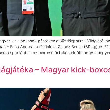
agyar kick-boxosok pénteken a Küzdősportok Világjátékán
an – Busa Andrea, a férfiaknál Zajácz Bence (69 kg) és Fésű
n a sportágban az már csütörtökön eldőlt, hogy a negyed
lágjátéka – Magyar kick-boxo