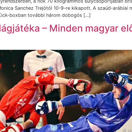
lyrendszerben, a nők 70 kilogrammos súlycsoportjában bro
nica Sanchez Trejótól 10-9-re kikapott. A szaúd-arábiai m
 Kick-boxban további három dobogós […]
lágjátéka – Minden magyar el