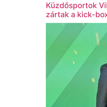
Küzdősportok Vil
zártak a kick-bo