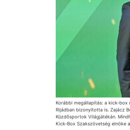
Korábbi megállapítás: a kick-box
Rijádban bizonyította is. Zajácz 
Küzdősportok Világjátékán. Mind
Kick-Box Szakszövetség elnöke a 