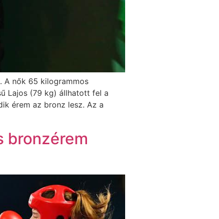
. A nők 65 kilogrammos
 Lajos (79 kg) állhatott fel a
ik érem az bronz lesz. Az a
s bronzérem