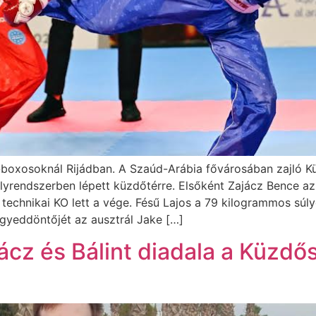
-boxosoknál Rijádban. A Szaúd-Arábia fővárosában zajló K
lyrendszerben lépett küzdőtérre. Elsőként Zajácz Bence az
 technikai KO lett a vége. Fésű Lajos a 79 kilogrammos sú
gyeddöntőjét az ausztrál Jake […]
ácz és Bálint diadala a Küzdő