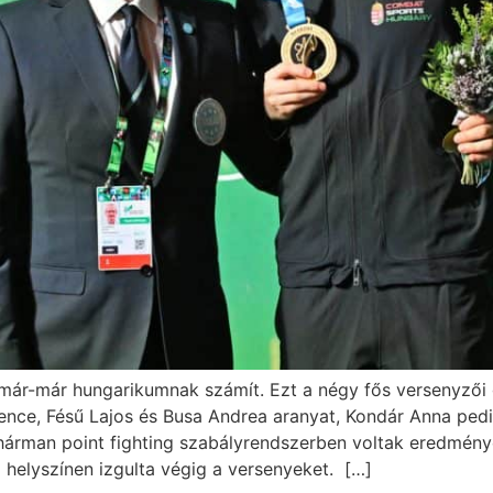
 már-már hungarikumnak számít. Ezt a négy fős versenyzői 
Bence, Fésű Lajos és Busa Andrea aranyat, Kondár Anna pedig
hárman point fighting szabályrendszerben voltak eredmén
helyszínen izgulta végig a versenyeket. […]