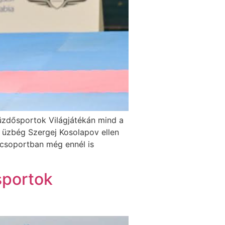
üzdősportok Világjátékán mind a
 üzbég Szergej Kosolapov ellen
lycsoportban még ennél is
sportok