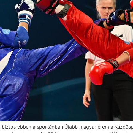
biztos ebben a sportágban Újabb magyar érem a Küzdőspo