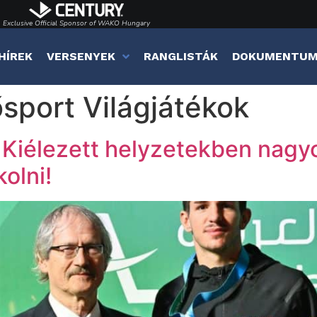
Exclusive Official Sponsor of WAKO Hungary
HÍREK
VERSENYEK
RANGLISTÁK
DOKUMENTU
sport Világjátékok
 Kiélezett helyzetekben nagy
olni!