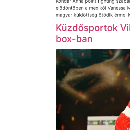
Kondár Anna point fighting szabá
elődöntőben a mexikói Vanessa Mo
magyar küldöttség ötödik érme.
Küzdősportok Vi
box-ban