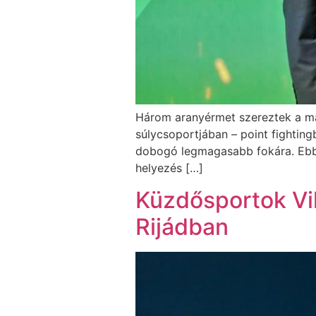
Három aranyérmet szereztek a m
súlycsoportjában – point fightingb
dobogó legmagasabb fokára. Ebbe
helyezés […]
Küzdősportok Vi
Rijádban